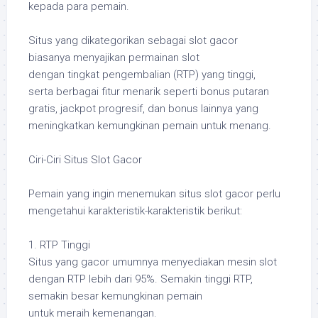
kepada para pemain.
Situs yang dikategorikan sebagai slot gacor
biasanya menyajikan permainan slot
dengan tingkat pengembalian (RTP) yang tinggi,
serta berbagai fitur menarik seperti bonus putaran
gratis, jackpot progresif, dan bonus lainnya yang
meningkatkan kemungkinan pemain untuk menang.
Ciri-Ciri Situs Slot Gacor
Pemain yang ingin menemukan situs slot gacor perlu
mengetahui karakteristik-karakteristik berikut:
1. RTP Tinggi
Situs yang gacor umumnya menyediakan mesin slot
dengan RTP lebih dari 95%. Semakin tinggi RTP,
semakin besar kemungkinan pemain
untuk meraih kemenangan.