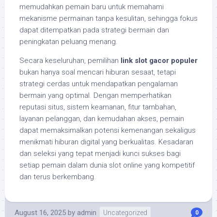
memudahkan pemain baru untuk memahami
mekanisme permainan tanpa kesulitan, sehingga fokus
dapat ditempatkan pada strategi bermain dan
peningkatan peluang menang.
Secara keseluruhan, pemilihan
link slot gacor populer
bukan hanya soal mencari hiburan sesaat, tetapi
strategi cerdas untuk mendapatkan pengalaman
bermain yang optimal. Dengan memperhatikan
reputasi situs, sistem keamanan, fitur tambahan,
layanan pelanggan, dan kemudahan akses, pemain
dapat memaksimalkan potensi kemenangan sekaligus
menikmati hiburan digital yang berkualitas. Kesadaran
dan seleksi yang tepat menjadi kunci sukses bagi
setiap pemain dalam dunia slot online yang kompetitif
dan terus berkembang.
August 16, 2025
by
admin
Uncategorized
0