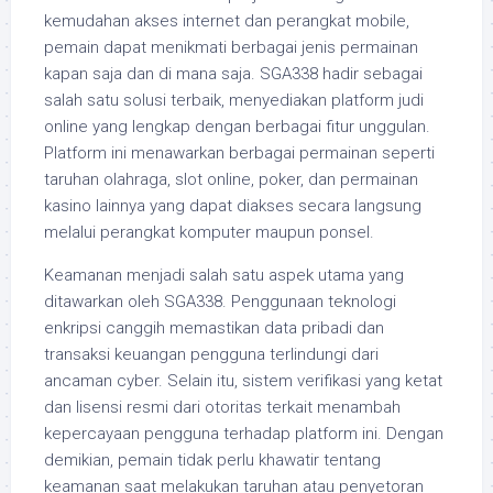
kemudahan akses internet dan perangkat mobile,
pemain dapat menikmati berbagai jenis permainan
kapan saja dan di mana saja. SGA338 hadir sebagai
salah satu solusi terbaik, menyediakan platform judi
online yang lengkap dengan berbagai fitur unggulan.
Platform ini menawarkan berbagai permainan seperti
taruhan olahraga, slot online, poker, dan permainan
kasino lainnya yang dapat diakses secara langsung
melalui perangkat komputer maupun ponsel.
Keamanan menjadi salah satu aspek utama yang
ditawarkan oleh SGA338. Penggunaan teknologi
enkripsi canggih memastikan data pribadi dan
transaksi keuangan pengguna terlindungi dari
ancaman cyber. Selain itu, sistem verifikasi yang ketat
dan lisensi resmi dari otoritas terkait menambah
kepercayaan pengguna terhadap platform ini. Dengan
demikian, pemain tidak perlu khawatir tentang
keamanan saat melakukan taruhan atau penyetoran