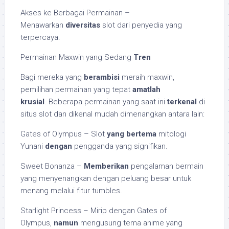
Akses ke Berbagai Permainan –
Menawarkan
diversitas
slot dari penyedia yang
terpercaya.
Permainan Maxwin yang Sedang
Tren
Bagi mereka yang
berambisi
meraih maxwin,
pemilihan permainan yang tepat
amatlah
krusial
. Beberapa permainan yang saat ini
terkenal
di
situs slot dan dikenal mudah dimenangkan antara lain:
Gates of Olympus – Slot
yang bertema
mitologi
Yunani
dengan
pengganda yang signifikan.
Sweet Bonanza –
Memberikan
pengalaman bermain
yang menyenangkan dengan peluang besar untuk
menang melalui fitur tumbles.
Starlight Princess – Mirip dengan Gates of
Olympus,
namun
mengusung tema anime yang