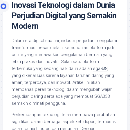
Inovasi Teknologi dalam Dunia
Perjudian Digital yang Semakin
Modern
Dalam era digital saat ini, industri perjudian mengalami
transformasi besar melalui kemunculan platform judi
online yang menawarkan pengalaman bermain yang
lebih praktis dan inovatif. Salah satu platform
terkemuka yang sedang naik daun adalah
sga338
,
yang dikenal luas karena layanan taruhan daring yang
aman, terpercaya, dan inovatif. Artikel ini akan
membahas peran teknologi dalam mengubah wajah
perjudian daring serta apa yang membuat SGA338
semakin diminati pengguna.
Perkembangan teknologi telah membawa perubahan
signifikan dalam berbagai aspek kehidupan, termasuk
dalam dunia hiburan dan perjudian. Dengan