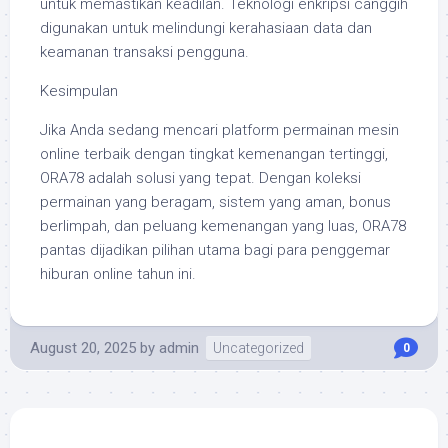
untuk memastikan keadilan. Teknologi enkripsi canggih
digunakan untuk melindungi kerahasiaan data dan
keamanan transaksi pengguna.
Kesimpulan
Jika Anda sedang mencari platform permainan mesin
online terbaik dengan tingkat kemenangan tertinggi,
ORA78 adalah solusi yang tepat. Dengan koleksi
permainan yang beragam, sistem yang aman, bonus
berlimpah, dan peluang kemenangan yang luas, ORA78
pantas dijadikan pilihan utama bagi para penggemar
hiburan online tahun ini.
August 20, 2025
by
admin
Uncategorized
0