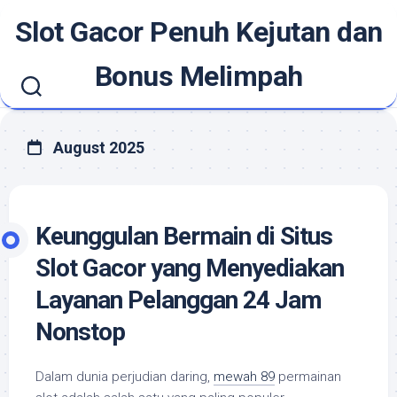
Skip
Slot Gacor Penuh Kejutan dan
to
content
Bonus Melimpah
August 2025
Keunggulan Bermain di Situs
Slot Gacor yang Menyediakan
Layanan Pelanggan 24 Jam
Nonstop
Dalam dunia perjudian daring,
mewah 89
permainan