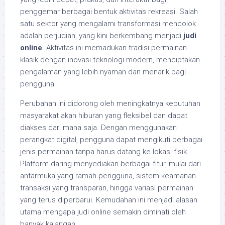
penggemar berbagai bentuk aktivitas rekreasi. Salah
satu sektor yang mengalami transformasi mencolok
adalah perjudian, yang kini berkembang menjadi
judi
online
. Aktivitas ini memadukan tradisi permainan
klasik dengan inovasi teknologi modern, menciptakan
pengalaman yang lebih nyaman dan menarik bagi
pengguna.
Perubahan ini didorong oleh meningkatnya kebutuhan
masyarakat akan hiburan yang fleksibel dan dapat
diakses dari mana saja. Dengan menggunakan
perangkat digital, pengguna dapat mengikuti berbagai
jenis permainan tanpa harus datang ke lokasi fisik.
Platform daring menyediakan berbagai fitur, mulai dari
antarmuka yang ramah pengguna, sistem keamanan
transaksi yang transparan, hingga variasi permainan
yang terus diperbarui. Kemudahan ini menjadi alasan
utama mengapa judi online semakin diminati oleh
banyak kalangan.