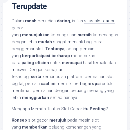
Terupdate
Dalam
ranah
perjudian
daring
, istilah
situs slot gacor
gacor
yang
menunjukkan
kemungkinan
meraih
kemenangan
dengan lebih
mudah
sangat menarik bagi para
penggemar slot.
Tentunya
, setiap pemain
yang
berpartisipasi berharap
menemukan
cara
paling efisien
untuk
mencapai
hasil terbaik atau
maxwin. Dengan kemajuan
teknologi
serta
kemunculan platform permainan slot
digital, pemain
saat ini
memiliki berbagai
opsi
untuk
menikmati permainan dengan peluang menang yang
lebih
menggiurkan
setiap harinya.
Mengapa Memilih Tautan Slot Gacor
itu Penting
?
Konsep
slot gacor
merujuk
pada mesin slot
yang
memberikan
peluang kemenangan yang