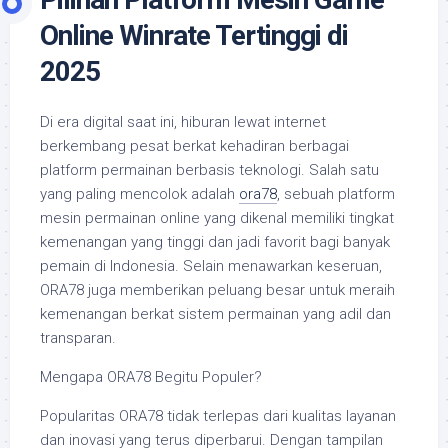
Online Winrate Tertinggi di
2025
Di era digital saat ini, hiburan lewat internet
berkembang pesat berkat kehadiran berbagai
platform permainan berbasis teknologi. Salah satu
yang paling mencolok adalah
ora78
, sebuah platform
mesin permainan online yang dikenal memiliki tingkat
kemenangan yang tinggi dan jadi favorit bagi banyak
pemain di Indonesia. Selain menawarkan keseruan,
ORA78 juga memberikan peluang besar untuk meraih
kemenangan berkat sistem permainan yang adil dan
transparan.
Mengapa ORA78 Begitu Populer?
Popularitas ORA78 tidak terlepas dari kualitas layanan
dan inovasi yang terus diperbarui. Dengan tampilan