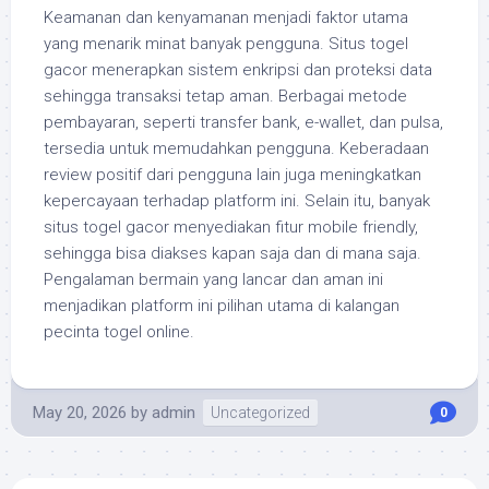
Keamanan dan kenyamanan menjadi faktor utama
yang menarik minat banyak pengguna. Situs togel
gacor menerapkan sistem enkripsi dan proteksi data
sehingga transaksi tetap aman. Berbagai metode
pembayaran, seperti transfer bank, e-wallet, dan pulsa,
tersedia untuk memudahkan pengguna. Keberadaan
review positif dari pengguna lain juga meningkatkan
kepercayaan terhadap platform ini. Selain itu, banyak
situs togel gacor menyediakan fitur mobile friendly,
sehingga bisa diakses kapan saja dan di mana saja.
Pengalaman bermain yang lancar dan aman ini
menjadikan platform ini pilihan utama di kalangan
pecinta togel online.
May 20, 2026
by
admin
Uncategorized
0