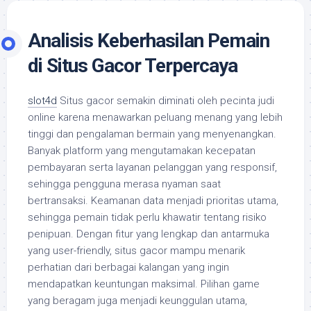
Analisis Keberhasilan Pemain
di Situs Gacor Terpercaya
slot4d
Situs gacor semakin diminati oleh pecinta judi
online karena menawarkan peluang menang yang lebih
tinggi dan pengalaman bermain yang menyenangkan.
Banyak platform yang mengutamakan kecepatan
pembayaran serta layanan pelanggan yang responsif,
sehingga pengguna merasa nyaman saat
bertransaksi. Keamanan data menjadi prioritas utama,
sehingga pemain tidak perlu khawatir tentang risiko
penipuan. Dengan fitur yang lengkap dan antarmuka
yang user-friendly, situs gacor mampu menarik
perhatian dari berbagai kalangan yang ingin
mendapatkan keuntungan maksimal. Pilihan game
yang beragam juga menjadi keunggulan utama,