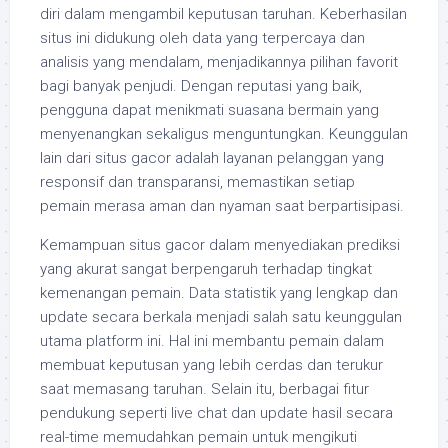
diri dalam mengambil keputusan taruhan. Keberhasilan
situs ini didukung oleh data yang terpercaya dan
analisis yang mendalam, menjadikannya pilihan favorit
bagi banyak penjudi. Dengan reputasi yang baik,
pengguna dapat menikmati suasana bermain yang
menyenangkan sekaligus menguntungkan. Keunggulan
lain dari situs gacor adalah layanan pelanggan yang
responsif dan transparansi, memastikan setiap
pemain merasa aman dan nyaman saat berpartisipasi.
Kemampuan situs gacor dalam menyediakan prediksi
yang akurat sangat berpengaruh terhadap tingkat
kemenangan pemain. Data statistik yang lengkap dan
update secara berkala menjadi salah satu keunggulan
utama platform ini. Hal ini membantu pemain dalam
membuat keputusan yang lebih cerdas dan terukur
saat memasang taruhan. Selain itu, berbagai fitur
pendukung seperti live chat dan update hasil secara
real-time memudahkan pemain untuk mengikuti