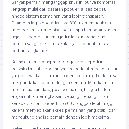
Banyak pemain menganggap situs ini punya kombinasi
lengkap mulai dari pasaran populer, akses cepat,
hingga sistem permainan yang lebih transparan.
Ditambah lagi, keberadaan koi800 link memudahkan
member untuk tetap bisa login tanpa hambatan kapan
saja. Hal seperti ini tentu jadi nilai plus besar buat
pemain yang tidak mau kehilangan momentum saat
berburu angka hoki.
Rahasia utama kenapa toto togel viral seperti ini
banyak diminati sebenarnya ada pada strategi dan fitur
yang ditawarkan. Pemain modern sekarang tidak hanya
mengandalkan keberuntungan semata. Mereka mulai
memanfaatkan data, pola permainan, hingga histori
angka untuk meningkatkan peluang menang. Inilah
kenapa platform seperti koi800 dianggap lebih unggul
karena menyediakan akses permainan yang stabil dan
mendukung analisa pemain dengan lebih maksimal.
Selain itu, faktor kenyamanan bermain juga punya