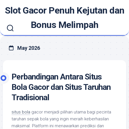
Skip
Slot Gacor Penuh Kejutan dan
to
content
Bonus Melimpah
May 2026
Perbandingan Antara Situs
Bola Gacor dan Situs Taruhan
Tradisional
situs bola
gacor menjadi pilihan utama bagi pecinta
taruhan sepak bola yang ingin meraih keberhasilan
maksimal. Platform ini menawarkan prediksi dan