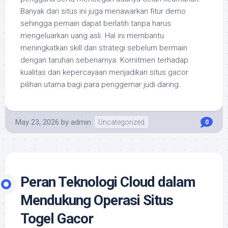
Banyak dari situs ini juga menawarkan fitur demo
sehingga pemain dapat berlatih tanpa harus
mengeluarkan uang asli. Hal ini membantu
meningkatkan skill dan strategi sebelum bermain
dengan taruhan sebenarnya. Komitmen terhadap
kualitas dan kepercayaan menjadikan situs gacor
pilihan utama bagi para penggemar judi daring.
May 23, 2026
by
admin
Uncategorized
0
Peran Teknologi Cloud dalam
Mendukung Operasi Situs
Togel Gacor