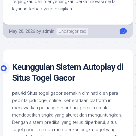
terjangkau dan menyenangkan berkat inovasi serta
layanan terbaik yang disajikan.
May 20, 2026
by
admin
Uncategorized
0
Keunggulan Sistem Autoplay di
Situs Togel Gacor
palu4d
Situs togel gacor semakin diminati oleh para
pecinta judi togel online. Keberadaan platform ini
menawarkan peluang besar bagi pemain untuk
mendapatkan angka yang akurat dan menguntungkan.
Dengan sistem prediksi yang terus diperbarui, situs
togel gacor mampu memberikan angka togel yang