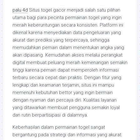
palu 4d
Situs togel gacor menjadi salah satu pilihan
utama bagi para pecinta permainan togel yang ingin
meraih keberuntungan secara konsisten. Platform ini
dikenal karena menyediakan data pengeluaran yang
akurat dan prediksi yang terpercaya, sehingga
memudahkan pemain dalam menentukan angka yang
akan dipasang. Kemudahan akses melalui perangkat
digital membuat peluang meraih kemenangan semakin
tinggi karena pemain dapat memperoleh informasi
terbaru secara cepat dan praktis. Dengan fitur yang
lengkap dan keamanan terjamin, situs ini mampu
memenuhi kebutuhan bettor yang ingin bermain
dengan nyaman dan percaya diri. Kualitas layanan
yang ditawarkan membuat pengguna semakin loyal
dan rutin berpartisipasi di dalamnya.
Keberhasilan dalam permainan togel sangat
bergantung pada strategi dan informasi yang akurat.