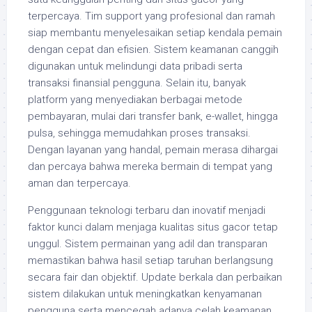
terpercaya. Tim support yang profesional dan ramah
siap membantu menyelesaikan setiap kendala pemain
dengan cepat dan efisien. Sistem keamanan canggih
digunakan untuk melindungi data pribadi serta
transaksi finansial pengguna. Selain itu, banyak
platform yang menyediakan berbagai metode
pembayaran, mulai dari transfer bank, e-wallet, hingga
pulsa, sehingga memudahkan proses transaksi.
Dengan layanan yang handal, pemain merasa dihargai
dan percaya bahwa mereka bermain di tempat yang
aman dan terpercaya.
Penggunaan teknologi terbaru dan inovatif menjadi
faktor kunci dalam menjaga kualitas situs gacor tetap
unggul. Sistem permainan yang adil dan transparan
memastikan bahwa hasil setiap taruhan berlangsung
secara fair dan objektif. Update berkala dan perbaikan
sistem dilakukan untuk meningkatkan kenyamanan
pengguna serta mencegah adanya celah keamanan.