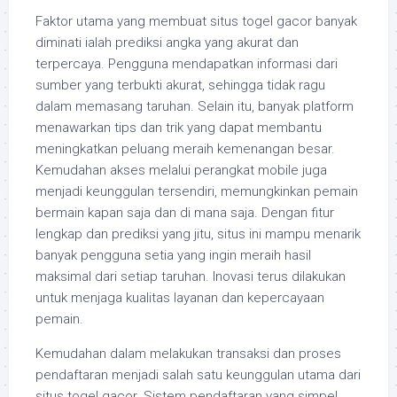
Faktor utama yang membuat situs togel gacor banyak
diminati ialah prediksi angka yang akurat dan
terpercaya. Pengguna mendapatkan informasi dari
sumber yang terbukti akurat, sehingga tidak ragu
dalam memasang taruhan. Selain itu, banyak platform
menawarkan tips dan trik yang dapat membantu
meningkatkan peluang meraih kemenangan besar.
Kemudahan akses melalui perangkat mobile juga
menjadi keunggulan tersendiri, memungkinkan pemain
bermain kapan saja dan di mana saja. Dengan fitur
lengkap dan prediksi yang jitu, situs ini mampu menarik
banyak pengguna setia yang ingin meraih hasil
maksimal dari setiap taruhan. Inovasi terus dilakukan
untuk menjaga kualitas layanan dan kepercayaan
pemain.
Kemudahan dalam melakukan transaksi dan proses
pendaftaran menjadi salah satu keunggulan utama dari
situs togel gacor. Sistem pendaftaran yang simpel