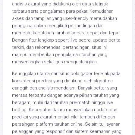
analisis akurat yang didukung oleh data statistik
terbaru serta pengalaman para pakar. Kemudahan
akses dan tampilan yang user-friendly memudahkan
pengguna dalam mengikuti pertandingan dan
membuat keputusan taruhan secara cepat dan tepat.
Dengan fitur lengkap seperti live score, update berita
terkini, dan rekomendasi pertandingan, situs ini
mampu memberikan pengalaman taruhan yang
menyenangkan sekaligus menguntungkan.
Keunggulan utama dari situs bola gacor terletak pada
konsistensi prediksi yang didukung oleh algoritma
canggih dan analisis mendalam. Banyak bettor yang
merasa terbantu dengan adanya pilihan taruhan yang
beragam, mulai dari taruhan pre-match hingga live
betting. Kecepatan dalam menyediakan update dan
prediksi yang akurat menjadi nilai tambah di tengah
persaingan platform taruhan online. Selain itu, layanan
pelanggan yang responsif dan sistem keamanan yang