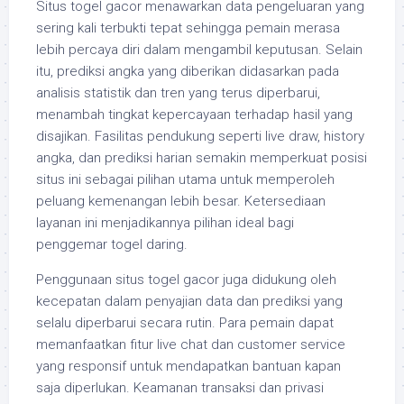
Situs togel gacor menawarkan data pengeluaran yang
sering kali terbukti tepat sehingga pemain merasa
lebih percaya diri dalam mengambil keputusan. Selain
itu, prediksi angka yang diberikan didasarkan pada
analisis statistik dan tren yang terus diperbarui,
menambah tingkat kepercayaan terhadap hasil yang
disajikan. Fasilitas pendukung seperti live draw, history
angka, dan prediksi harian semakin memperkuat posisi
situs ini sebagai pilihan utama untuk memperoleh
peluang kemenangan lebih besar. Ketersediaan
layanan ini menjadikannya pilihan ideal bagi
penggemar togel daring.
Penggunaan situs togel gacor juga didukung oleh
kecepatan dalam penyajian data dan prediksi yang
selalu diperbarui secara rutin. Para pemain dapat
memanfaatkan fitur live chat dan customer service
yang responsif untuk mendapatkan bantuan kapan
saja diperlukan. Keamanan transaksi dan privasi