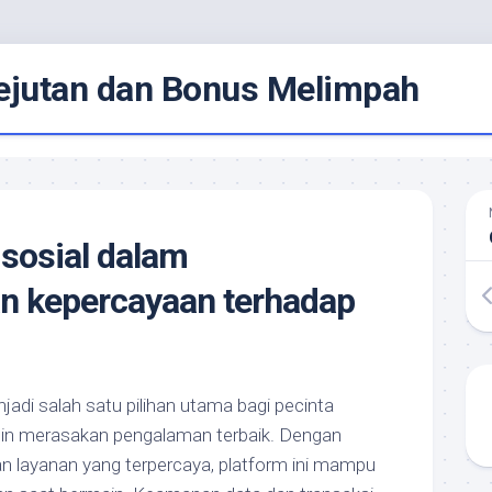
ejutan dan Bonus Melimpah
sosial dalam
n kepercayaan terhadap
adi salah satu pilihan utama bagi pecinta
ngin merasakan pengalaman terbaik. Dengan
dan layanan yang terpercaya, platform ini mampu