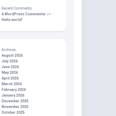
Recent Comments
A WordPress Commenter
on
Hello world!
Archives
August 2026
July 2026
June 2026
May 2026
April 2026
March 2026
February 2026
January 2026
December 2025
November 2025
October 2025