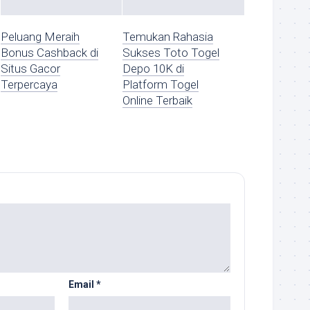
Peluang Meraih
Temukan Rahasia
Bonus Cashback di
Sukses Toto Togel
Situs Gacor
Depo 10K di
Terpercaya
Platform Togel
Online Terbaik
Email
*