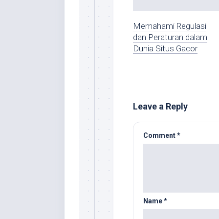
Memahami Regulasi
dan Peraturan dalam
Dunia Situs Gacor
Leave a Reply
Comment
*
Name
*