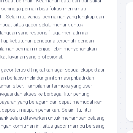
 saat bermain. Keamanan data dan transaksi
, sehingga pemain bisa fokus menikmati
. Selain itu, variasi permainan yang lengkap dan
buat situs gacor selalu menarik untuk
langgan yang responsif juga menjadi nilai
tiap kebutuhan pengguna terpenuhi dengan
alaman bermain menjadi lebih menyenangkan
at layanan yang profesional.
s gacor terus ditingkatkan agar sesuai ekspektasi
 berlapis melindungi informasi pribadi dan
aman siber. Tampilan antarmuka yang user-
igasi dan akses ke berbagai fitur penting.
ayaran yang beragam dan cepat memudahkan
 deposit maupun penarikan. Selain itu, fitur
rik selalu ditawarkan untuk menambah peluang
gan komitmen ini, situs gacor mampu bersaing