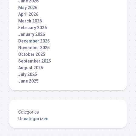
June 2026
May 2026
April 2026
March 2026
February 2026
January 2026
December 2025
November 2025
October 2025
September 2025
August 2025
July 2025
June 2025
Categories
Uncategorized