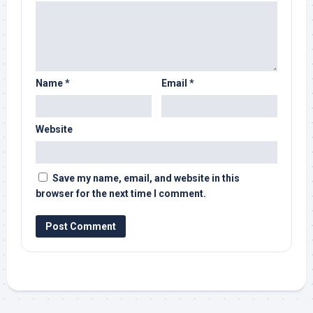
Name
*
Email
*
Website
Save my name, email, and website in this
browser for the next time I comment.