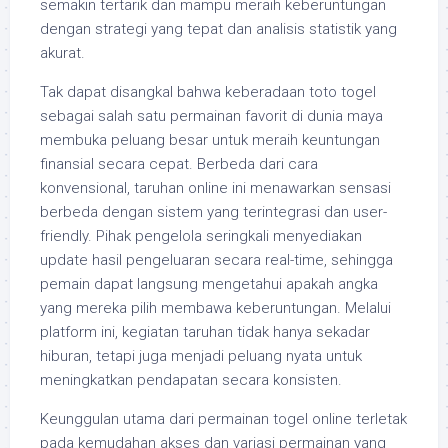
semakin tertarik dan mampu meraih keberuntungan
dengan strategi yang tepat dan analisis statistik yang
akurat.
Tak dapat disangkal bahwa keberadaan toto togel
sebagai salah satu permainan favorit di dunia maya
membuka peluang besar untuk meraih keuntungan
finansial secara cepat. Berbeda dari cara
konvensional, taruhan online ini menawarkan sensasi
berbeda dengan sistem yang terintegrasi dan user-
friendly. Pihak pengelola seringkali menyediakan
update hasil pengeluaran secara real-time, sehingga
pemain dapat langsung mengetahui apakah angka
yang mereka pilih membawa keberuntungan. Melalui
platform ini, kegiatan taruhan tidak hanya sekadar
hiburan, tetapi juga menjadi peluang nyata untuk
meningkatkan pendapatan secara konsisten.
Keunggulan utama dari permainan togel online terletak
pada kemudahan akses dan variasi permainan yang