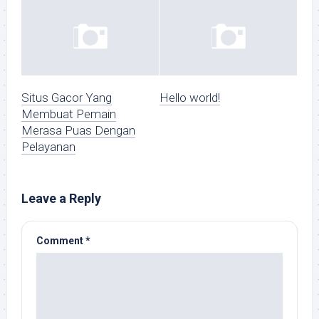
Situs Gacor Yang
Hello world!
Membuat Pemain
Merasa Puas Dengan
Pelayanan
Leave a Reply
Comment
*