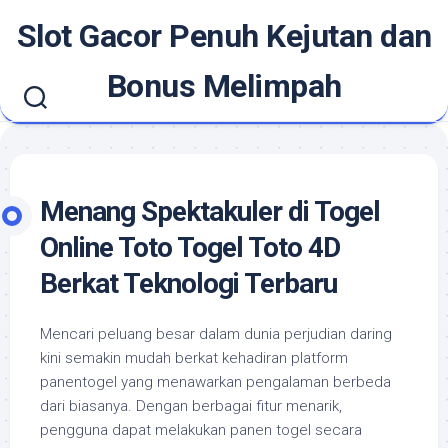
Skip
Slot Gacor Penuh Kejutan dan
to
content
Bonus Melimpah
Menang Spektakuler di Togel
Online Toto Togel Toto 4D
Berkat Teknologi Terbaru
Mencari peluang besar dalam dunia perjudian daring
kini semakin mudah berkat kehadiran platform
panentogel yang menawarkan pengalaman berbeda
dari biasanya. Dengan berbagai fitur menarik,
pengguna dapat melakukan panen togel secara