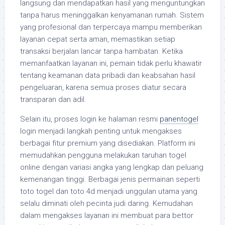
langsung dan mendapatkan hasil yang menguntungkan
tanpa harus meninggalkan kenyamanan rumah. Sistem
yang profesional dan terpercaya mampu memberikan
layanan cepat serta aman, memastikan setiap
transaksi berjalan lancar tanpa hambatan. Ketika
memanfaatkan layanan ini, pemain tidak perlu khawatir
tentang keamanan data pribadi dan keabsahan hasil
pengeluaran, karena semua proses diatur secara
transparan dan adil.
Selain itu, proses login ke halaman resmi
panentogel
login menjadi langkah penting untuk mengakses
berbagai fitur premium yang disediakan. Platform ini
memudahkan pengguna melakukan taruhan togel
online dengan variasi angka yang lengkap dan peluang
kemenangan tinggi. Berbagai jenis permainan seperti
toto togel dan toto 4d menjadi unggulan utama yang
selalu diminati oleh pecinta judi daring. Kemudahan
dalam mengakses layanan ini membuat para bettor