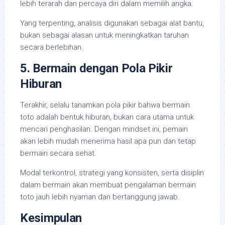
lebih terarah dan percaya diri dalam memilih angka.
Yang terpenting, analisis digunakan sebagai alat bantu,
bukan sebagai alasan untuk meningkatkan taruhan
secara berlebihan.
5. Bermain dengan Pola Pikir
Hiburan
Terakhir, selalu tanamkan pola pikir bahwa bermain
toto adalah bentuk hiburan, bukan cara utama untuk
mencari penghasilan. Dengan mindset ini, pemain
akan lebih mudah menerima hasil apa pun dan tetap
bermain secara sehat.
Modal terkontrol, strategi yang konsisten, serta disiplin
dalam bermain akan membuat pengalaman bermain
toto jauh lebih nyaman dan bertanggung jawab.
Kesimpulan