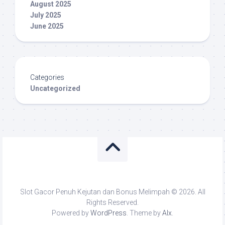
August 2025
July 2025
June 2025
Categories
Uncategorized
Slot Gacor Penuh Kejutan dan Bonus Melimpah © 2026. All
Rights Reserved.
Powered by
WordPress
. Theme by
Alx
.