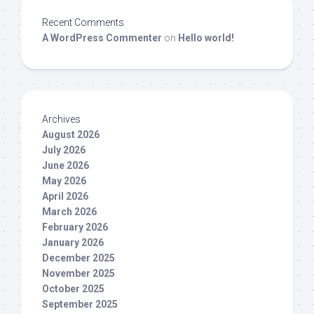
Recent Comments
A WordPress Commenter
on
Hello world!
Archives
August 2026
July 2026
June 2026
May 2026
April 2026
March 2026
February 2026
January 2026
December 2025
November 2025
October 2025
September 2025