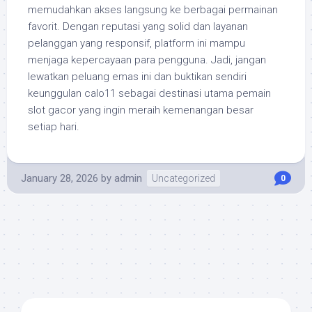
memudahkan akses langsung ke berbagai permainan
favorit. Dengan reputasi yang solid dan layanan
pelanggan yang responsif, platform ini mampu
menjaga kepercayaan para pengguna. Jadi, jangan
lewatkan peluang emas ini dan buktikan sendiri
keunggulan calo11 sebagai destinasi utama pemain
slot gacor yang ingin meraih kemenangan besar
setiap hari.
January 28, 2026
by
admin
Uncategorized
0