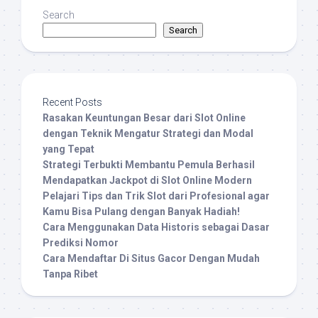
Search
Search
Recent Posts
Rasakan Keuntungan Besar dari Slot Online
dengan Teknik Mengatur Strategi dan Modal
yang Tepat
Strategi Terbukti Membantu Pemula Berhasil
Mendapatkan Jackpot di Slot Online Modern
Pelajari Tips dan Trik Slot dari Profesional agar
Kamu Bisa Pulang dengan Banyak Hadiah!
Cara Menggunakan Data Historis sebagai Dasar
Prediksi Nomor
Cara Mendaftar Di Situs Gacor Dengan Mudah
Tanpa Ribet