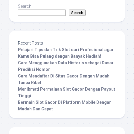
Search
Search
Recent Posts
Pelajari Tips dan Trik Slot dari Profesional agar
Kamu Bisa Pulang dengan Banyak Hadiah!
Cara Menggunakan Data Historis sebagai Dasar
Prediksi Nomor
Cara Mendaftar Di Situs Gacor Dengan Mudah
Tanpa Ribet
Menikmati Permainan Slot Gacor Dengan Payout
Tinggi
Bermain Slot Gacor Di Platform Mobile Dengan
Mudah Dan Cepat