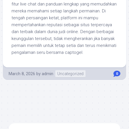
fitur live chat dan panduan lengkap yang memudahkan
mereka memahami setiap langkah permainan. Di
tengah persaingan ketat, platform ini mampu
mempertahankan reputasi sebagai situs terpercaya
dan terbaik dalam dunia judi online. Dengan berbagai
keunggulan tersebut, tidak mengherankan jika banyak
pemain memilih untuk tetap setia dan terus menikmati
pengalaman seru bersama captogel.
March 8, 2026
by
admin
Uncategorized
0