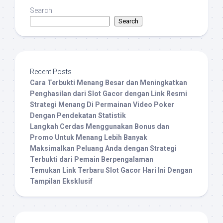
Search
Search
Recent Posts
Cara Terbukti Menang Besar dan Meningkatkan
Penghasilan dari Slot Gacor dengan Link Resmi
Strategi Menang Di Permainan Video Poker
Dengan Pendekatan Statistik
Langkah Cerdas Menggunakan Bonus dan
Promo Untuk Menang Lebih Banyak
Maksimalkan Peluang Anda dengan Strategi
Terbukti dari Pemain Berpengalaman
Temukan Link Terbaru Slot Gacor Hari Ini Dengan
Tampilan Eksklusif