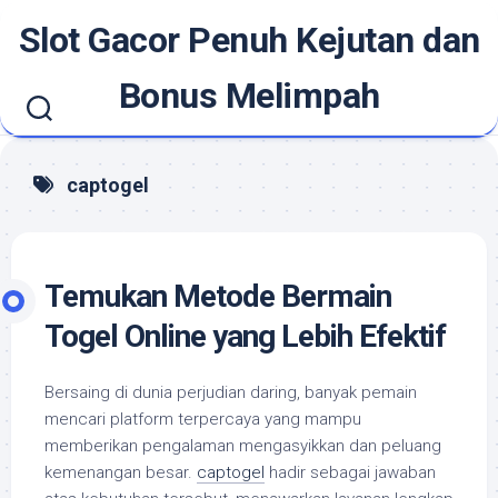
Skip
Slot Gacor Penuh Kejutan dan
to
content
Bonus Melimpah
captogel
Temukan Metode Bermain
Togel Online yang Lebih Efektif
Bersaing di dunia perjudian daring, banyak pemain
mencari platform terpercaya yang mampu
memberikan pengalaman mengasyikkan dan peluang
kemenangan besar.
captogel
hadir sebagai jawaban