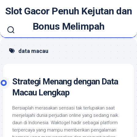
Skip
Slot Gacor Penuh Kejutan dan
to
content
Bonus Melimpah
data macau
Strategi Menang dengan Data
Macau Lengkap
Bersiaplah merasakan sensasi tak terlupakan saat
menjelajahi dunia perjudian online yang sedang naik
daun di Indonesia. Waktogel hadir sebagai platform
terpercaya yang mampu memberikan pengalaman