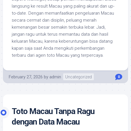
langsung ke result Macau yang paling akurat dan up-
to-date. Dengan memanfaatkan pengeluaran Macau
secara cermat dan disiplin, peluang meraih
kemenangan besar semakin terbuka lebar. Jadi,
jangan ragu untuk terus memantau data dan hasil
keluaran Macau, karena keberuntungan bisa datang
kapan saja saat Anda mengikuti perkembangan
terbaru dari agen toto Macau yang terpercaya.
February 27, 2026
by
admin
Uncategorized
0
Toto Macau Tanpa Ragu
dengan Data Macau