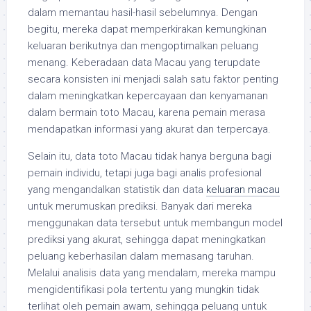
dalam memantau hasil-hasil sebelumnya. Dengan
begitu, mereka dapat memperkirakan kemungkinan
keluaran berikutnya dan mengoptimalkan peluang
menang. Keberadaan data Macau yang terupdate
secara konsisten ini menjadi salah satu faktor penting
dalam meningkatkan kepercayaan dan kenyamanan
dalam bermain toto Macau, karena pemain merasa
mendapatkan informasi yang akurat dan terpercaya.
Selain itu, data toto Macau tidak hanya berguna bagi
pemain individu, tetapi juga bagi analis profesional
yang mengandalkan statistik dan data
keluaran macau
untuk merumuskan prediksi. Banyak dari mereka
menggunakan data tersebut untuk membangun model
prediksi yang akurat, sehingga dapat meningkatkan
peluang keberhasilan dalam memasang taruhan.
Melalui analisis data yang mendalam, mereka mampu
mengidentifikasi pola tertentu yang mungkin tidak
terlihat oleh pemain awam, sehingga peluang untuk