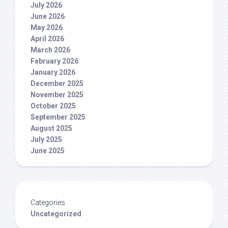
July 2026
June 2026
May 2026
April 2026
March 2026
February 2026
January 2026
December 2025
November 2025
October 2025
September 2025
August 2025
July 2025
June 2025
Categories
Uncategorized