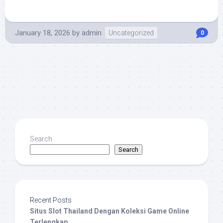
January 18, 2026
by
admin
Uncategorized
0
Search
Search
Recent Posts
Situs Slot Thailand Dengan Koleksi Game Online
Terlengkap