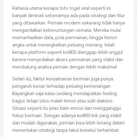
Rahasia utama kenapa toto togel viral seperti ini
banyak diminati sebenarnya ada pada strategi dan fitur
yang ditawarkan. Pemain modern sekarang tidak hanya
mengandalkan keberuntungan semata. Mereka mulai
memanfaatkan data, pola permainan, hingga histori
angka untuk meningkatkan peluang menang. Inilah
kenapa platform seperti koi800 dianggap lebih unggul
karena menyediakan akses permainan yang stabil dan
mendukung analisa pemain dengan lebih maksimal.
Selain itu, faktor kenyamanan bermain juga punya
pengaruh besar terhadap peluang kemenangan.
Bayangkan saja kalau sedang mendapatkan feeling
bagus tetapi situs malah lemot atau sulit diakses.
Situasi seperti itu jelas bikin emosi dan mengganggu
fokus bermain. Dengan adanya koi800 link yang stabil
dan mudah digunakan, pemain bisa lebih tenang dalam
menentukan strategi tanpa takut koneksi terhambat.