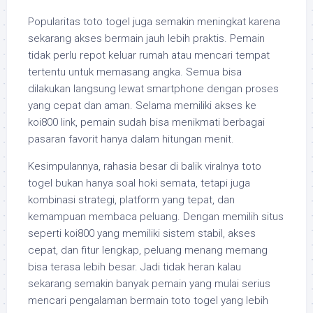
Popularitas toto togel juga semakin meningkat karena
sekarang akses bermain jauh lebih praktis. Pemain
tidak perlu repot keluar rumah atau mencari tempat
tertentu untuk memasang angka. Semua bisa
dilakukan langsung lewat smartphone dengan proses
yang cepat dan aman. Selama memiliki akses ke
koi800 link, pemain sudah bisa menikmati berbagai
pasaran favorit hanya dalam hitungan menit.
Kesimpulannya, rahasia besar di balik viralnya toto
togel bukan hanya soal hoki semata, tetapi juga
kombinasi strategi, platform yang tepat, dan
kemampuan membaca peluang. Dengan memilih situs
seperti koi800 yang memiliki sistem stabil, akses
cepat, dan fitur lengkap, peluang menang memang
bisa terasa lebih besar. Jadi tidak heran kalau
sekarang semakin banyak pemain yang mulai serius
mencari pengalaman bermain toto togel yang lebih