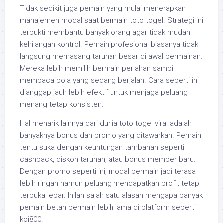
Tidak sedikit juga pemain yang mulai menerapkan
manajemen modal saat bermain toto togel. Strategi ini
terbukti membantu banyak orang agar tidak mudah
kehilangan kontrol. Pemain profesional biasanya tidak
langsung memasang taruhan besar di awal permainan.
Mereka lebih memilih bermain perlahan sambil
membaca pola yang sedang berjalan. Cara seperti ini
dianggap jauh lebih efektif untuk menjaga peluang
menang tetap konsisten.
Hal menarik lainnya dari dunia toto togel viral adalah
banyaknya bonus dan promo yang ditawarkan. Pemain
tentu suka dengan keuntungan tambahan seperti
cashback, diskon taruhan, atau bonus member baru.
Dengan promo seperti ini, modal bermain jadi terasa
lebih ringan namun peluang mendapatkan profit tetap
terbuka lebar. Inilah salah satu alasan mengapa banyak
pemain betah bermain lebih lama di platform seperti
koi800.