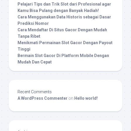
Pelajari Tips dan Trik Slot dari Profesional agar
Kamu Bisa Pulang dengan Banyak Hadiah!
Cara Menggunakan Data Historis sebagai Dasar
Prediksi Nomor
Cara Mendaftar Di Situs Gacor Dengan Mudah
Tanpa Ribet
Menikmati Permainan Slot Gacor Dengan Payout
Tinggi
Bermain Slot Gacor Di Platform Mobile Dengan
Mudah Dan Cepat
Recent Comments
A WordPress Commenter
on
Hello world!