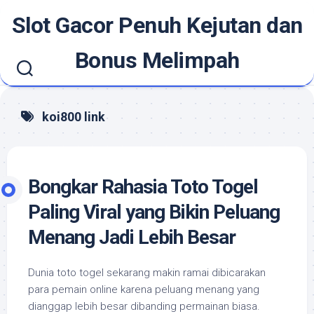
Skip
Slot Gacor Penuh Kejutan dan
to
content
Bonus Melimpah
koi800 link
Bongkar Rahasia Toto Togel
Paling Viral yang Bikin Peluang
Menang Jadi Lebih Besar
Dunia toto togel sekarang makin ramai dibicarakan
para pemain online karena peluang menang yang
dianggap lebih besar dibanding permainan biasa.