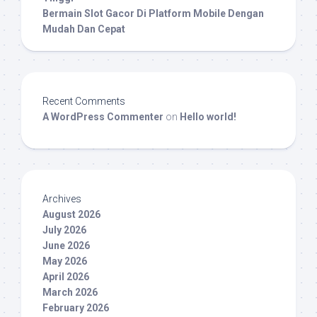
Bermain Slot Gacor Di Platform Mobile Dengan
Mudah Dan Cepat
Recent Comments
A WordPress Commenter
on
Hello world!
Archives
August 2026
July 2026
June 2026
May 2026
April 2026
March 2026
February 2026