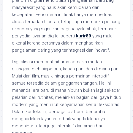
platform digital menciptakan pengalaman baru bagi
masyarakat yang haus akan kemudahan dan
kecepatan. Fenomena ini tidak hanya memperluas
akses terhadap hiburan, tetapi juga membuka peluang
ekonomi yang signifikan bagi banyak pihak, termasuk
penyedia layanan digital seperti
kurir89
yang mulai
dikenal karena perannya dalam menghadirkan
pengalaman daring yang terintegrasi dan inovatif.
Digitalisasi membuat hiburan semakin mudah
dijangkau oleh siapa pun, kapan pun, dan di mana pun.
Mulai dari film, musik, hingga permainan interaktif,
semua tersedia dalam genggaman tangan. Hal ini
menandai era baru di mana hiburan bukan lagi sekadar
pelarian dari rutinitas, melainkan bagian dari gaya hidup
modern yang menuntut kenyamanan serta fleksibilitas.
Dalam konteks ini, berbagai platform berlomba
menghadirkan layanan terbaik yang tidak hanya
menghibur tetapi juga interaktif dan aman bagi