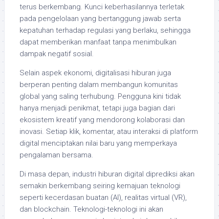
terus berkembang. Kunci keberhasilannya terletak
pada pengelolaan yang bertanggung jawab serta
kepatuhan terhadap regulasi yang berlaku, sehingga
dapat memberikan manfaat tanpa menimbulkan
dampak negatif sosial.
Selain aspek ekonomi, digitalisasi hiburan juga
berperan penting dalam membangun komunitas
global yang saling terhubung. Pengguna kini tidak
hanya menjadi penikmat, tetapi juga bagian dari
ekosistem kreatif yang mendorong kolaborasi dan
inovasi. Setiap klik, komentar, atau interaksi di platform
digital menciptakan nilai baru yang memperkaya
pengalaman bersama.
Di masa depan, industri hiburan digital diprediksi akan
semakin berkembang seiring kemajuan teknologi
seperti kecerdasan buatan (AI), realitas virtual (VR),
dan blockchain. Teknologi-teknologi ini akan