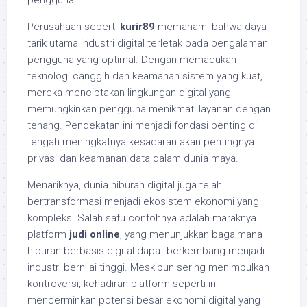
pengguna.
Perusahaan seperti
kurir89
memahami bahwa daya
tarik utama industri digital terletak pada pengalaman
pengguna yang optimal. Dengan memadukan
teknologi canggih dan keamanan sistem yang kuat,
mereka menciptakan lingkungan digital yang
memungkinkan pengguna menikmati layanan dengan
tenang. Pendekatan ini menjadi fondasi penting di
tengah meningkatnya kesadaran akan pentingnya
privasi dan keamanan data dalam dunia maya.
Menariknya, dunia hiburan digital juga telah
bertransformasi menjadi ekosistem ekonomi yang
kompleks. Salah satu contohnya adalah maraknya
platform
judi online
, yang menunjukkan bagaimana
hiburan berbasis digital dapat berkembang menjadi
industri bernilai tinggi. Meskipun sering menimbulkan
kontroversi, kehadiran platform seperti ini
mencerminkan potensi besar ekonomi digital yang