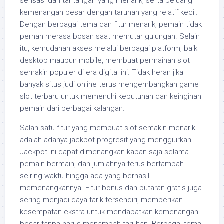
sensasi dan tantangan yang menarik, serta peluang
kemenangan besar dengan taruhan yang relatif kecil.
Dengan berbagai tema dan fitur menarik, pemain tidak
pernah merasa bosan saat memutar gulungan. Selain
itu, kemudahan akses melalui berbagai platform, baik
desktop maupun mobile, membuat permainan slot
semakin populer di era digital ini. Tidak heran jika
banyak situs judi online terus mengembangkan game
slot terbaru untuk memenuhi kebutuhan dan keinginan
pemain dari berbagai kalangan.
Salah satu fitur yang membuat slot semakin menarik
adalah adanya jackpot progresif yang menggiurkan.
Jackpot ini dapat dimenangkan kapan saja selama
pemain bermain, dan jumlahnya terus bertambah
seiring waktu hingga ada yang berhasil
memenangkannya. Fitur bonus dan putaran gratis juga
sering menjadi daya tarik tersendiri, memberikan
kesempatan ekstra untuk mendapatkan kemenangan