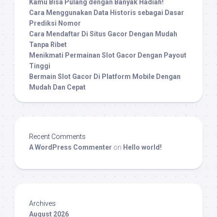
Kamu Bisa Pulang dengan Banyak Hadiah!
Cara Menggunakan Data Historis sebagai Dasar
Prediksi Nomor
Cara Mendaftar Di Situs Gacor Dengan Mudah
Tanpa Ribet
Menikmati Permainan Slot Gacor Dengan Payout
Tinggi
Bermain Slot Gacor Di Platform Mobile Dengan
Mudah Dan Cepat
Recent Comments
A WordPress Commenter
on
Hello world!
Archives
August 2026