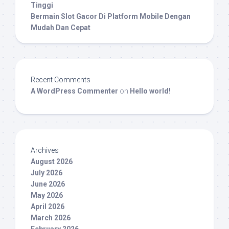
Tinggi
Bermain Slot Gacor Di Platform Mobile Dengan
Mudah Dan Cepat
Recent Comments
A WordPress Commenter
on
Hello world!
Archives
August 2026
July 2026
June 2026
May 2026
April 2026
March 2026