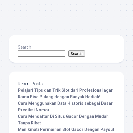
Search
Search
Recent Posts
Pelajari Tips dan Trik Slot dari Profesional agar
Kamu Bisa Pulang dengan Banyak Hadiah!
Cara Menggunakan Data Historis sebagai Dasar
Prediksi Nomor
Cara Mendaftar Di Situs Gacor Dengan Mudah
Tanpa Ribet
Menikmati Permainan Slot Gacor Dengan Payout