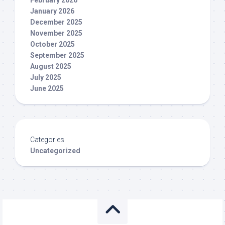
February 2026
January 2026
December 2025
November 2025
October 2025
September 2025
August 2025
July 2025
June 2025
Categories
Uncategorized