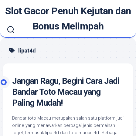
Skip
Slot Gacor Penuh Kejutan dan
to
content
Bonus Melimpah
lipat4d
Jangan Ragu, Begini Cara Jadi
Bandar Toto Macau yang
Paling Mudah!
Bandar toto Macau merupakan salah satu platform judi
online yang menawarkan berbagai jenis permainan
togel, termasuk lipat4d dan toto macau 4d. Sebagai