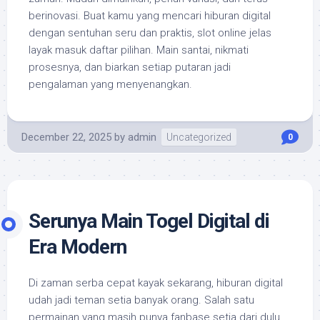
berinovasi. Buat kamu yang mencari hiburan digital
dengan sentuhan seru dan praktis, slot online jelas
layak masuk daftar pilihan. Main santai, nikmati
prosesnya, dan biarkan setiap putaran jadi
pengalaman yang menyenangkan.
December 22, 2025
by
admin
Uncategorized
0
Serunya Main Togel Digital di
Era Modern
Di zaman serba cepat kayak sekarang, hiburan digital
udah jadi teman setia banyak orang. Salah satu
permainan yang masih punya fanbase setia dari dulu