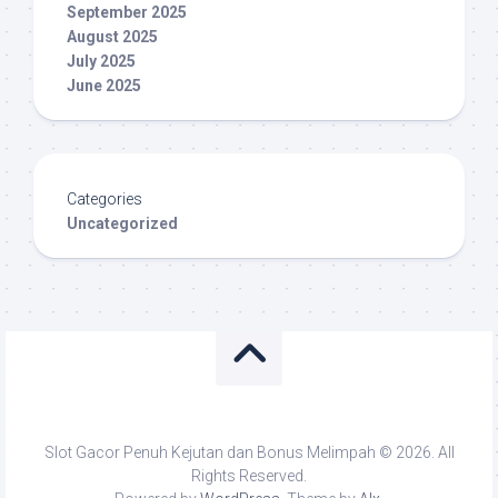
September 2025
August 2025
July 2025
June 2025
Categories
Uncategorized
Slot Gacor Penuh Kejutan dan Bonus Melimpah © 2026. All
Rights Reserved.