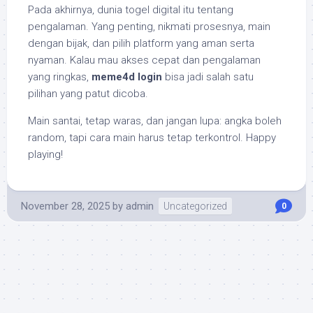
Pada akhirnya, dunia togel digital itu tentang
pengalaman. Yang penting, nikmati prosesnya, main
dengan bijak, dan pilih platform yang aman serta
nyaman. Kalau mau akses cepat dan pengalaman
yang ringkas,
meme4d login
bisa jadi salah satu
pilihan yang patut dicoba.
Main santai, tetap waras, dan jangan lupa: angka boleh
random, tapi cara main harus tetap terkontrol. Happy
playing!
November 28, 2025
by
admin
Uncategorized
0