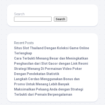
Search
Search
Recent Posts
Situs Slot Thailand Dengan Koleksi Game Online
Terlengkap
Cara Terbukti Menang Besar dan Meningkatkan
Penghasilan dari Slot Gacor dengan Link Resmi
Strategi Menang Di Permainan Video Poker
Dengan Pendekatan Statistik
Langkah Cerdas Menggunakan Bonus dan
Promo Untuk Menang Lebih Banyak
Maksimalkan Peluang Anda dengan Strategi
Terbukti dari Pemain Berpengalaman