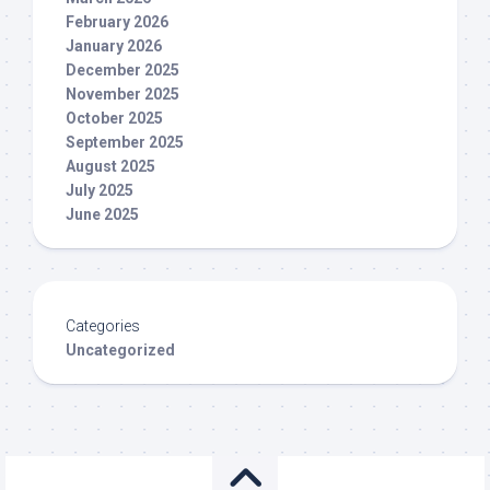
February 2026
January 2026
December 2025
November 2025
October 2025
September 2025
August 2025
July 2025
June 2025
Categories
Uncategorized