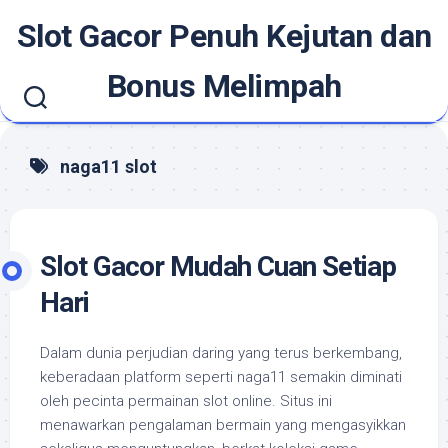
Skip
Slot Gacor Penuh Kejutan dan
to
content
Bonus Melimpah
naga11 slot
Slot Gacor Mudah Cuan Setiap
Hari
Dalam dunia perjudian daring yang terus berkembang,
keberadaan platform seperti naga11 semakin diminati
oleh pecinta permainan slot online. Situs ini
menawarkan pengalaman bermain yang mengasyikkan