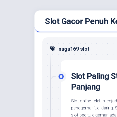
Skip
Slot Gacor Penuh K
to
content
naga169 slot
Slot Paling S
Panjang
Slot online telah menjadi
penggemar judi daring.
slot begitu digemari a