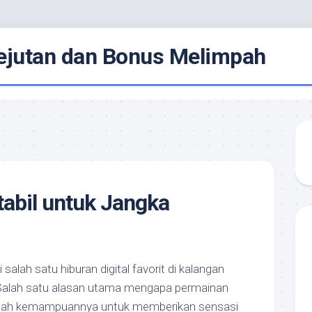
ejutan dan Bonus Melimpah
tabil untuk Jangka
 salah satu hiburan digital favorit di kalangan
 Salah satu alasan utama mengapa permainan
dalah kemampuannya untuk memberikan sensasi