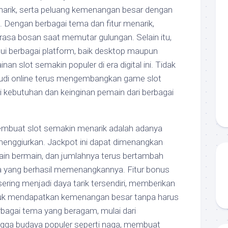
arik, serta peluang kemenangan besar dengan
il. Dengan berbagai tema dan fitur menarik,
rasa bosan saat memutar gulungan. Selain itu,
i berbagai platform, baik desktop maupun
n slot semakin populer di era digital ini. Tidak
 judi online terus mengembangkan game slot
 kebutuhan dan keinginan pemain dari berbagai
membuat slot semakin menarik adalah adanya
menggiurkan. Jackpot ini dapat dimenangkan
in bermain, dan jumlahnya terus bertambah
da yang berhasil memenangkannya. Fitur bonus
sering menjadi daya tarik tersendiri, memberikan
uk mendapatkan kemenangan besar tanpa harus
agai tema yang beragam, mulai dari
ingga budaya populer seperti naga, membuat