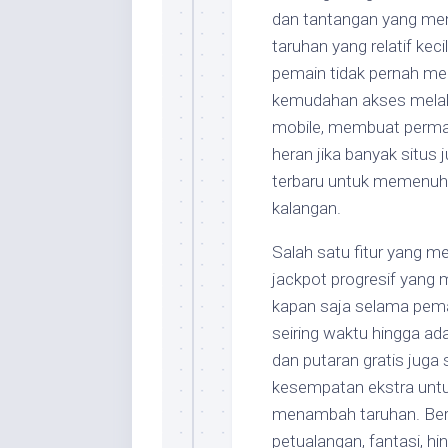
dan tantangan yang men
taruhan yang relatif kec
pemain tidak pernah me
kemudahan akses melalu
mobile, membuat permaina
heran jika banyak situs
terbaru untuk memenuhi
kalangan.
Salah satu fitur yang 
jackpot progresif yang 
kapan saja selama pema
seiring waktu hingga a
dan putaran gratis juga 
kesempatan ekstra unt
menambah taruhan. Berb
petualangan, fantasi, h