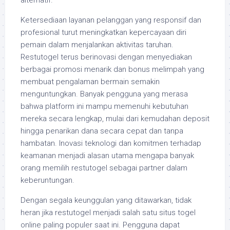
alternatif.
Ketersediaan layanan pelanggan yang responsif dan
profesional turut meningkatkan kepercayaan diri
pemain dalam menjalankan aktivitas taruhan.
Restutogel terus berinovasi dengan menyediakan
berbagai promosi menarik dan bonus melimpah yang
membuat pengalaman bermain semakin
menguntungkan. Banyak pengguna yang merasa
bahwa platform ini mampu memenuhi kebutuhan
mereka secara lengkap, mulai dari kemudahan deposit
hingga penarikan dana secara cepat dan tanpa
hambatan. Inovasi teknologi dan komitmen terhadap
keamanan menjadi alasan utama mengapa banyak
orang memilih restutogel sebagai partner dalam
keberuntungan.
Dengan segala keunggulan yang ditawarkan, tidak
heran jika restutogel menjadi salah satu situs togel
online paling populer saat ini. Pengguna dapat