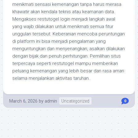
menikmati sensasi kemenangan tanpa harus merasa
khawatir akan kendala teknis atau keamanan data.
Mengakses restutogel login menjadi langkah awal
yang wajib dilakukan untuk menikmati semua fitur
unggulan tersebut. Keberanian mencoba peruntungan
di platform ini bisa menjadi pengalaman yang
menguntungkan dan menyenangkan, asalkan dilakukan
dengan bijak dan penuh perhitungan. Pemilihan situs
terpercaya seperti restutogel mampu memberikan
peluang kemenangan yang lebih besar dan rasa aman
selama menjalankan aktivitas taruhan.
March 6, 2026
by
admin
Uncategorized
0