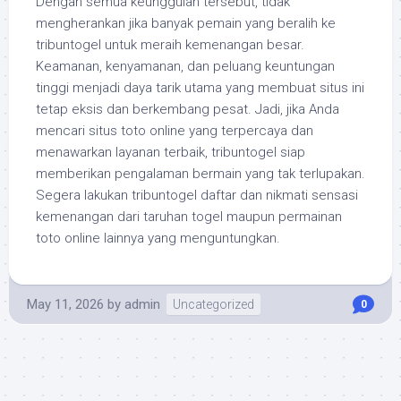
Dengan semua keunggulan tersebut, tidak
mengherankan jika banyak pemain yang beralih ke
tribuntogel untuk meraih kemenangan besar.
Keamanan, kenyamanan, dan peluang keuntungan
tinggi menjadi daya tarik utama yang membuat situs ini
tetap eksis dan berkembang pesat. Jadi, jika Anda
mencari situs toto online yang terpercaya dan
menawarkan layanan terbaik, tribuntogel siap
memberikan pengalaman bermain yang tak terlupakan.
Segera lakukan tribuntogel daftar dan nikmati sensasi
kemenangan dari taruhan togel maupun permainan
toto online lainnya yang menguntungkan.
May 11, 2026
by
admin
Uncategorized
0