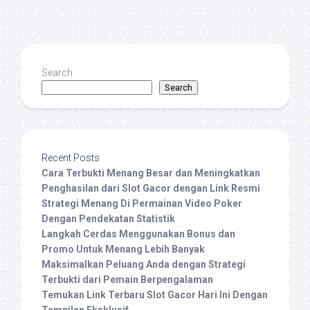
Search
Search
Recent Posts
Cara Terbukti Menang Besar dan Meningkatkan
Penghasilan dari Slot Gacor dengan Link Resmi
Strategi Menang Di Permainan Video Poker
Dengan Pendekatan Statistik
Langkah Cerdas Menggunakan Bonus dan
Promo Untuk Menang Lebih Banyak
Maksimalkan Peluang Anda dengan Strategi
Terbukti dari Pemain Berpengalaman
Temukan Link Terbaru Slot Gacor Hari Ini Dengan