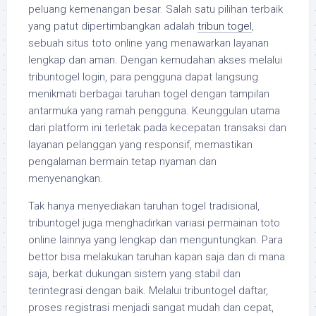
peluang kemenangan besar. Salah satu pilihan terbaik
yang patut dipertimbangkan adalah
tribun togel
,
sebuah situs toto online yang menawarkan layanan
lengkap dan aman. Dengan kemudahan akses melalui
tribuntogel login, para pengguna dapat langsung
menikmati berbagai taruhan togel dengan tampilan
antarmuka yang ramah pengguna. Keunggulan utama
dari platform ini terletak pada kecepatan transaksi dan
layanan pelanggan yang responsif, memastikan
pengalaman bermain tetap nyaman dan
menyenangkan.
Tak hanya menyediakan taruhan togel tradisional,
tribuntogel juga menghadirkan variasi permainan toto
online lainnya yang lengkap dan menguntungkan. Para
bettor bisa melakukan taruhan kapan saja dan di mana
saja, berkat dukungan sistem yang stabil dan
terintegrasi dengan baik. Melalui tribuntogel daftar,
proses registrasi menjadi sangat mudah dan cepat,