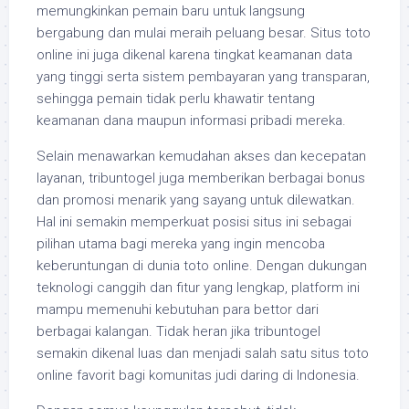
memungkinkan pemain baru untuk langsung
bergabung dan mulai meraih peluang besar. Situs toto
online ini juga dikenal karena tingkat keamanan data
yang tinggi serta sistem pembayaran yang transparan,
sehingga pemain tidak perlu khawatir tentang
keamanan dana maupun informasi pribadi mereka.
Selain menawarkan kemudahan akses dan kecepatan
layanan, tribuntogel juga memberikan berbagai bonus
dan promosi menarik yang sayang untuk dilewatkan.
Hal ini semakin memperkuat posisi situs ini sebagai
pilihan utama bagi mereka yang ingin mencoba
keberuntungan di dunia toto online. Dengan dukungan
teknologi canggih dan fitur yang lengkap, platform ini
mampu memenuhi kebutuhan para bettor dari
berbagai kalangan. Tidak heran jika tribuntogel
semakin dikenal luas dan menjadi salah satu situs toto
online favorit bagi komunitas judi daring di Indonesia.