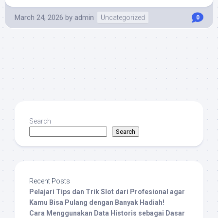
March 24, 2026
by
admin
Uncategorized
0
Search
Search
Recent Posts
Pelajari Tips dan Trik Slot dari Profesional agar
Kamu Bisa Pulang dengan Banyak Hadiah!
Cara Menggunakan Data Historis sebagai Dasar