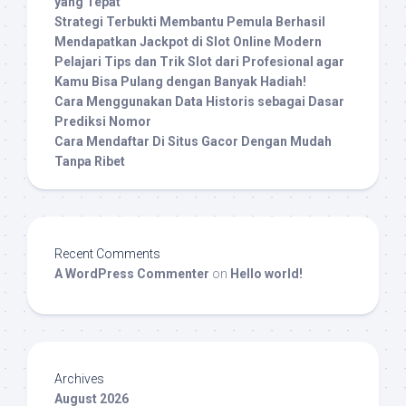
yang Tepat
Strategi Terbukti Membantu Pemula Berhasil
Mendapatkan Jackpot di Slot Online Modern
Pelajari Tips dan Trik Slot dari Profesional agar
Kamu Bisa Pulang dengan Banyak Hadiah!
Cara Menggunakan Data Historis sebagai Dasar
Prediksi Nomor
Cara Mendaftar Di Situs Gacor Dengan Mudah
Tanpa Ribet
Recent Comments
A WordPress Commenter
on
Hello world!
Archives
August 2026