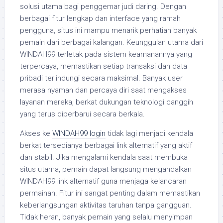
solusi utama bagi penggemar judi daring. Dengan
berbagai fitur lengkap dan interface yang ramah
pengguna, situs ini mampu menarik perhatian banyak
pemain dari berbagai kalangan. Keunggulan utama dari
WINDAH99 terletak pada sistem keamanannya yang
terpercaya, memastikan setiap transaksi dan data
pribadi terlindungi secara maksimal. Banyak user
merasa nyaman dan percaya diri saat mengakses
layanan mereka, berkat dukungan teknologi canggih
yang terus diperbarui secara berkala.
Akses ke
WINDAH99 login
tidak lagi menjadi kendala
berkat tersedianya berbagai link alternatif yang aktif
dan stabil. Jika mengalami kendala saat membuka
situs utama, pemain dapat langsung mengandalkan
WINDAH99 link alternatif guna menjaga kelancaran
permainan. Fitur ini sangat penting dalam memastikan
keberlangsungan aktivitas taruhan tanpa gangguan.
Tidak heran, banyak pemain yang selalu menyimpan