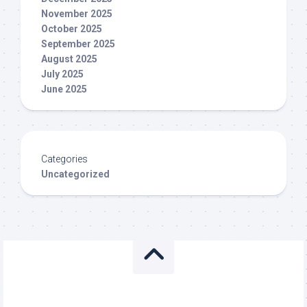
November 2025
October 2025
September 2025
August 2025
July 2025
June 2025
Categories
Uncategorized