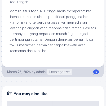
kecurangan.
Memilih situs togel RTP tinggi harus memperhatikan
lisensi resmi dan ulasan positif dari pengguna lain.
Platform yang terpercaya biasanya menyediakan
layanan pelanggan yang responsif dan ramah. Fasilitas
pembayaran yang cepat dan mudah juga menjadi
pertimbangan utama. Dengan demikian, pemain bisa
fokus menikmati permainan tanpa khawatir akan
keamanan dan keadilan.
March 26, 2026
by
admin
Uncategorized
0
You may also like...