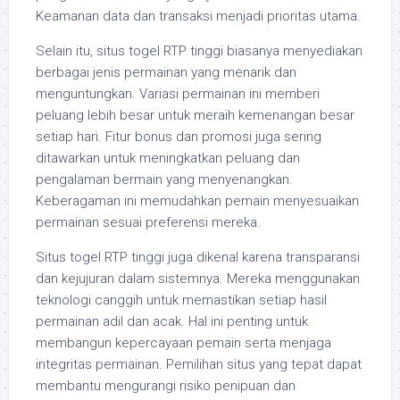
Keamanan data dan transaksi menjadi prioritas utama.
Selain itu, situs togel RTP tinggi biasanya menyediakan
berbagai jenis permainan yang menarik dan
menguntungkan. Variasi permainan ini memberi
peluang lebih besar untuk meraih kemenangan besar
setiap hari. Fitur bonus dan promosi juga sering
ditawarkan untuk meningkatkan peluang dan
pengalaman bermain yang menyenangkan.
Keberagaman ini memudahkan pemain menyesuaikan
permainan sesuai preferensi mereka.
Situs togel RTP tinggi juga dikenal karena transparansi
dan kejujuran dalam sistemnya. Mereka menggunakan
teknologi canggih untuk memastikan setiap hasil
permainan adil dan acak. Hal ini penting untuk
membangun kepercayaan pemain serta menjaga
integritas permainan. Pemilihan situs yang tepat dapat
membantu mengurangi risiko penipuan dan