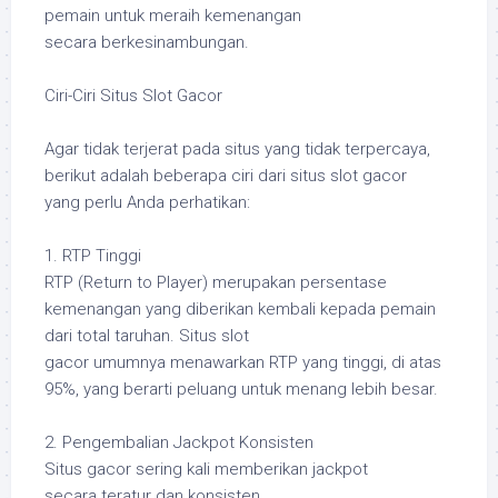
pemain untuk meraih kemenangan
secara berkesinambungan.
Ciri-Ciri Situs Slot Gacor
Agar tidak terjerat pada situs yang tidak terpercaya,
berikut adalah beberapa ciri dari situs slot gacor
yang perlu Anda perhatikan:
1. RTP Tinggi
RTP (Return to Player) merupakan persentase
kemenangan yang diberikan kembali kepada pemain
dari total taruhan. Situs slot
gacor umumnya menawarkan RTP yang tinggi, di atas
95%, yang berarti peluang untuk menang lebih besar.
2. Pengembalian Jackpot Konsisten
Situs gacor sering kali memberikan jackpot
secara teratur dan konsisten,