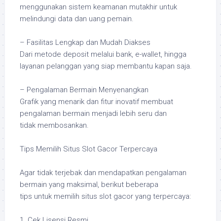
menggunakan sistem keamanan mutakhir untuk
melindungi data dan uang pemain.
– Fasilitas Lengkap dan Mudah Diakses
Dari metode deposit melalui bank, e-wallet, hingga
layanan pelanggan yang siap membantu kapan saja.
– Pengalaman Bermain Menyenangkan
Grafik yang menarik dan fitur inovatif membuat
pengalaman bermain menjadi lebih seru dan
tidak membosankan.
Tips Memilih Situs Slot Gacor Terpercaya
Agar tidak terjebak dan mendapatkan pengalaman
bermain yang maksimal, berikut beberapa
tips untuk memilih situs slot gacor yang terpercaya:
1. Cek Lisensi Resmi