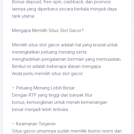
Bonus deposit, free spin, cashback, dan promosi
lainnya yang diperbarui secara berkala menjadi daya
tarik utama.
Mengapa Memilih Situs Slot Gacor?
Memilih situs slot gacor adalah hal yang krusial untuk
meningkatkan peluang menang serta
menghadirkan pengalaman bermain yang memuaskan.
Berikut ini adalah beberapa alasan mengapa
Anda perlu memilih situs slot gacor:
– Peluang Menang Lebih Besar
Dengan RTP yang tinggi dan banyak fitur
bonus, kemungkinan untuk meraih kemenangan
besar menjadi lebih terbuka.
– Keamanan Terjamin
Situs gacor umumnya sudah memiliki lisensi resmi dan