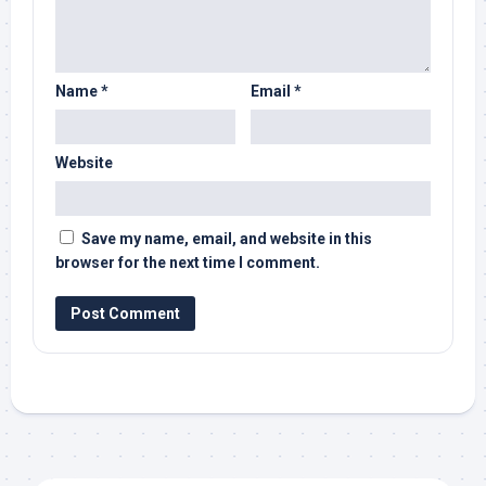
Name
*
Email
*
Website
Save my name, email, and website in this
browser for the next time I comment.