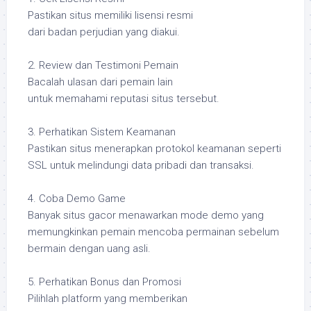
Pastikan situs memiliki lisensi resmi
dari badan perjudian yang diakui.
2. Review dan Testimoni Pemain
Bacalah ulasan dari pemain lain
untuk memahami reputasi situs tersebut.
3. Perhatikan Sistem Keamanan
Pastikan situs menerapkan protokol keamanan seperti
SSL untuk melindungi data pribadi dan transaksi.
4. Coba Demo Game
Banyak situs gacor menawarkan mode demo yang
memungkinkan pemain mencoba permainan sebelum
bermain dengan uang asli.
5. Perhatikan Bonus dan Promosi
Pilihlah platform yang memberikan