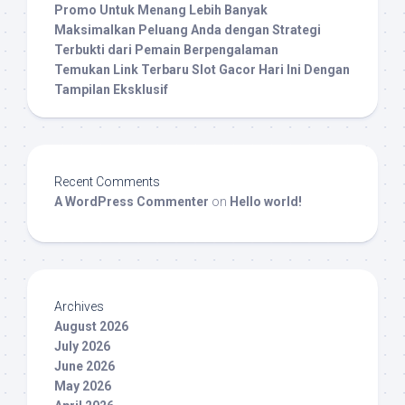
Promo Untuk Menang Lebih Banyak
Maksimalkan Peluang Anda dengan Strategi
Terbukti dari Pemain Berpengalaman
Temukan Link Terbaru Slot Gacor Hari Ini Dengan
Tampilan Eksklusif
Recent Comments
A WordPress Commenter
on
Hello world!
Archives
August 2026
July 2026
June 2026
May 2026