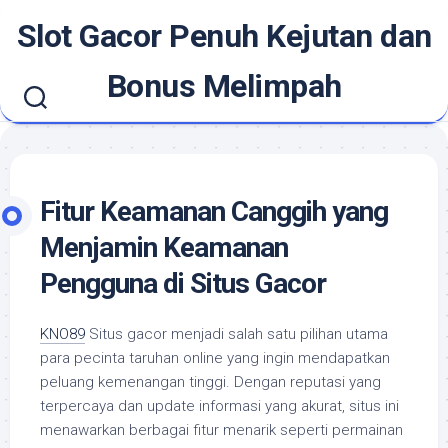
Skip
Slot Gacor Penuh Kejutan dan
to
content
Bonus Melimpah
Fitur Keamanan Canggih yang
Menjamin Keamanan
Pengguna di Situs Gacor
KNO89
Situs gacor menjadi salah satu pilihan utama
para pecinta taruhan online yang ingin mendapatkan
peluang kemenangan tinggi. Dengan reputasi yang
terpercaya dan update informasi yang akurat, situs ini
menawarkan berbagai fitur menarik seperti permainan