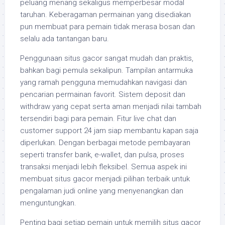
peluang menang sekaligus memperbesar modal
taruhan. Keberagaman permainan yang disediakan
pun membuat para pemain tidak merasa bosan dan
selalu ada tantangan baru.
Penggunaan situs gacor sangat mudah dan praktis,
bahkan bagi pemula sekalipun. Tampilan antarmuka
yang ramah pengguna memudahkan navigasi dan
pencarian permainan favorit. Sistem deposit dan
withdraw yang cepat serta aman menjadi nilai tambah
tersendiri bagi para pemain. Fitur live chat dan
customer support 24 jam siap membantu kapan saja
diperlukan. Dengan berbagai metode pembayaran
seperti transfer bank, e-wallet, dan pulsa, proses
transaksi menjadi lebih fleksibel. Semua aspek ini
membuat situs gacor menjadi pilihan terbaik untuk
pengalaman judi online yang menyenangkan dan
menguntungkan.
Penting bagi setiap pemain untuk memilih situs gacor