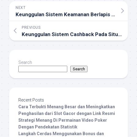
NEXT
Keunggulan Sistem Keamanan Berlapis di Situs Gacor Terpercaya
PREVIOUS
Keunggulan Sistem Cashback Pada Situs Gacor Terbaru
Search
Search
Recent Posts
Cara Terbukti Menang Besar dan Meningkatkan
Penghasilan dari Slot Gacor dengan Link Resmi
Strategi Menang Di Permainan Video Poker
Dengan Pendekatan Statistik
Langkah Cerdas Menggunakan Bonus dan