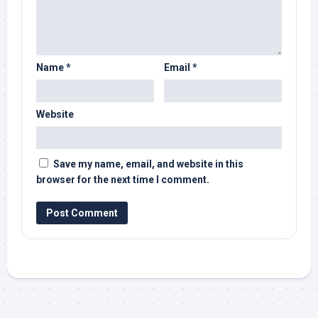
Name
*
Email
*
Website
Save my name, email, and website in this
browser for the next time I comment.