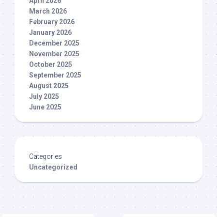
April 2026
March 2026
February 2026
January 2026
December 2025
November 2025
October 2025
September 2025
August 2025
July 2025
June 2025
Categories
Uncategorized