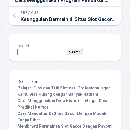
Cara Menggunakan Program Pendukung untuk Meningkatkan Peluang Menang di Situs Gacor
PREVIOUS
Keunggulan Bermain di Situs Slot Gacor yang Mendukung Beragam Mata Uang
Search
Search
Recent Posts
Pelajari Tips dan Trik Slot dari Profesional agar
Kamu Bisa Pulang dengan Banyak Hadiah!
Cara Menggunakan Data Historis sebagai Dasar
Prediksi Nomor
Cara Mendaftar Di Situs Gacor Dengan Mudah
Tanpa Ribet
Menikmati Permainan Slot Gacor Dengan Payout