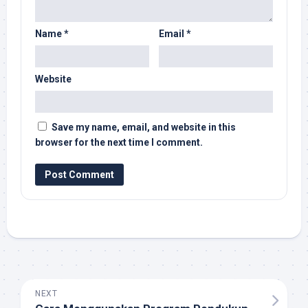
Name
*
Email
*
Website
Save my name, email, and website in this
browser for the next time I comment.
NEXT