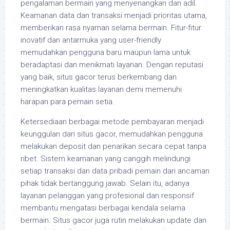
pengalaman bermain yang menyenangkan dan adil.
Keamanan data dan transaksi menjadi prioritas utama,
memberikan rasa nyaman selama bermain. Fitur-fitur
inovatif dan antarmuka yang user-friendly
memudahkan pengguna baru maupun lama untuk
beradaptasi dan menikmati layanan. Dengan reputasi
yang baik, situs gacor terus berkembang dan
meningkatkan kualitas layanan demi memenuhi
harapan para pemain setia.
Ketersediaan berbagai metode pembayaran menjadi
keunggulan dari situs gacor, memudahkan pengguna
melakukan deposit dan penarikan secara cepat tanpa
ribet. Sistem keamanan yang canggih melindungi
setiap transaksi dan data pribadi pemain dari ancaman
pihak tidak bertanggung jawab. Selain itu, adanya
layanan pelanggan yang profesional dan responsif
membantu mengatasi berbagai kendala selama
bermain. Situs gacor juga rutin melakukan update dan