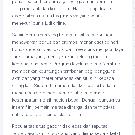
penambahan fitur baru agar pengalaman bermain
tetap menarik dan kompetitif. Hal ini menjadikan situs
gacor pilihan utama bagi mereka yang serius
menekuni dunia judi online.
Selain permainan yang beragam, situs gacor juga
menawarkan bonus dan promosi menarik setiap hari.
Bonus deposit, cashback, dan free spins menjadi daya
tarik utama yang meningkatkan peluang meraih
kemenangan besar. Program loyalitas dan referral juga
memberikan keuntungan tambahan bagi pengguna
aktif dan yang merekomendasikan situs ini kepada
orang lain. Sistem turnamen dan kompetisi berkala
menambah semangat kompetitif dan memberi
kesempatan meraih hadiah besar. Dengan banyaknya
insentif ini, pemain merasa dihargai dan termotivasi
untuk terus bermain di platform ini.
Popularitas situs gacor tidak lepas dari reputasi
terpercaya dan transparansi yang dijaga secara ketat.