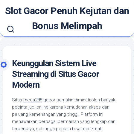
Skip
Slot Gacor Penuh Kejutan dan
to
content
Bonus Melimpah
Keunggulan Sistem Live
Streaming di Situs Gacor
Modern
Situs
mega288
gacor semakin diminati oleh banyak
pecinta judi online karena kemudahan akses dan
peluang kemenangan yang tinggi. Platform ini
menawarkan berbagai permainan yang lengkap dan
terpercaya, sehingga pemain bisa menikmati