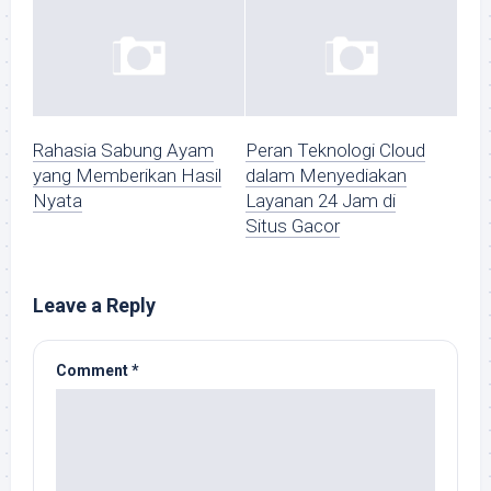
Rahasia Sabung Ayam
Peran Teknologi Cloud
yang Memberikan Hasil
dalam Menyediakan
Nyata
Layanan 24 Jam di
Situs Gacor
Leave a Reply
Comment
*