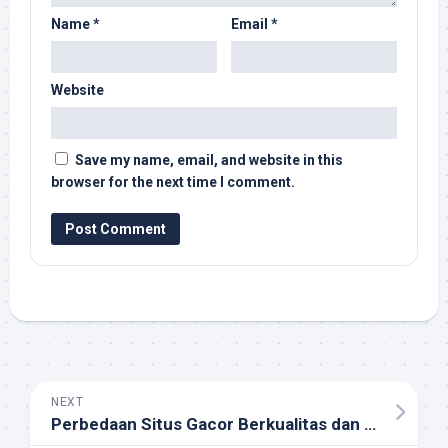
Name
*
Email
*
Website
Save my name, email, and website in this
browser for the next time I comment.
NEXT
Perbedaan Situs Gacor Berkualitas dan Tidak Berkualitas