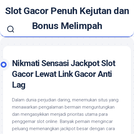
Skip
Slot Gacor Penuh Kejutan dan
to
content
Bonus Melimpah
Nikmati Sensasi Jackpot Slot
Gacor Lewat Link Gacor Anti
Lag
Dalam dunia perjudian daring, menemukan situs yang
menawarkan pengalaman bermain menguntungkan
dan mengasyikkan menjadi prioritas utama para
penggemar slot online. Banyak pemain mengincar
peluang memenangkan jackpot besar dengan cara