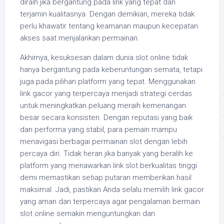
diraih jika bergantung pada link yang tepat dan
terjamin kualitasnya. Dengan demikian, mereka tidak
perlu khawatir tentang keamanan maupun kecepatan
akses saat menjalankan permainan.
Akhirnya, kesuksesan dalam dunia slot online tidak
hanya bergantung pada keberuntungan semata, tetapi
juga pada pilihan platform yang tepat. Menggunakan
link gacor yang terpercaya menjadi strategi cerdas
untuk meningkatkan peluang meraih kemenangan
besar secara konsisten. Dengan reputasi yang baik
dan performa yang stabil, para pemain mampu
menavigasi berbagai permainan slot dengan lebih
percaya diri. Tidak heran jika banyak yang beralih ke
platform yang menawarkan link slot berkualitas tinggi
demi memastikan setiap putaran memberikan hasil
maksimal. Jadi, pastikan Anda selalu memilih link gacor
yang aman dan terpercaya agar pengalaman bermain
slot online semakin menguntungkan dan