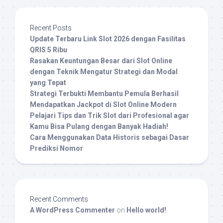
Recent Posts
Update Terbaru Link Slot 2026 dengan Fasilitas
QRIS 5 Ribu
Rasakan Keuntungan Besar dari Slot Online
dengan Teknik Mengatur Strategi dan Modal
yang Tepat
Strategi Terbukti Membantu Pemula Berhasil
Mendapatkan Jackpot di Slot Online Modern
Pelajari Tips dan Trik Slot dari Profesional agar
Kamu Bisa Pulang dengan Banyak Hadiah!
Cara Menggunakan Data Historis sebagai Dasar
Prediksi Nomor
Recent Comments
A WordPress Commenter
on
Hello world!