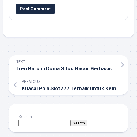
NEXT
Tren Baru di Dunia Situs Gacor Berbasis Esports
PREVIOUS
Kuasai Pola Slot777 Terbaik untuk Kemenangan Maksimal
Search
Search