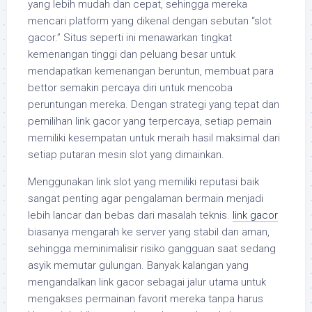
yang lebih mudah dan cepat, sehingga mereka
mencari platform yang dikenal dengan sebutan “slot
gacor.” Situs seperti ini menawarkan tingkat
kemenangan tinggi dan peluang besar untuk
mendapatkan kemenangan beruntun, membuat para
bettor semakin percaya diri untuk mencoba
peruntungan mereka. Dengan strategi yang tepat dan
pemilihan link gacor yang terpercaya, setiap pemain
memiliki kesempatan untuk meraih hasil maksimal dari
setiap putaran mesin slot yang dimainkan.
Menggunakan link slot yang memiliki reputasi baik
sangat penting agar pengalaman bermain menjadi
lebih lancar dan bebas dari masalah teknis.
link gacor
biasanya mengarah ke server yang stabil dan aman,
sehingga meminimalisir risiko gangguan saat sedang
asyik memutar gulungan. Banyak kalangan yang
mengandalkan link gacor sebagai jalur utama untuk
mengakses permainan favorit mereka tanpa harus