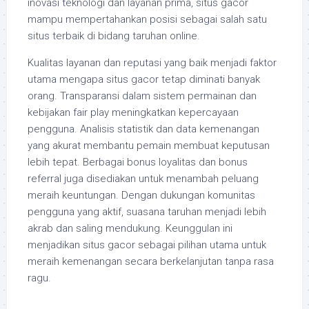
inovasi teknologi dan layanan prima, situs gacor
mampu mempertahankan posisi sebagai salah satu
situs terbaik di bidang taruhan online.
Kualitas layanan dan reputasi yang baik menjadi faktor
utama mengapa situs gacor tetap diminati banyak
orang. Transparansi dalam sistem permainan dan
kebijakan fair play meningkatkan kepercayaan
pengguna. Analisis statistik dan data kemenangan
yang akurat membantu pemain membuat keputusan
lebih tepat. Berbagai bonus loyalitas dan bonus
referral juga disediakan untuk menambah peluang
meraih keuntungan. Dengan dukungan komunitas
pengguna yang aktif, suasana taruhan menjadi lebih
akrab dan saling mendukung. Keunggulan ini
menjadikan situs gacor sebagai pilihan utama untuk
meraih kemenangan secara berkelanjutan tanpa rasa
ragu.