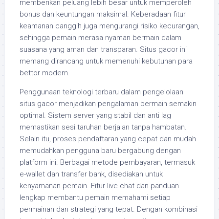
memberikan peluang lebih besar untuk memperoleh
bonus dan keuntungan maksimal. Keberadaan fitur
keamanan canggih juga mengurangi risiko kecurangan,
sehingga pemain merasa nyaman bermain dalam
suasana yang aman dan transparan. Situs gacor ini
memang dirancang untuk memenuhi kebutuhan para
bettor modern.
Penggunaan teknologi terbaru dalam pengelolaan
situs gacor menjadikan pengalaman bermain semakin
optimal. Sistem server yang stabil dan anti lag
memastikan sesi taruhan berjalan tanpa hambatan.
Selain itu, proses pendaftaran yang cepat dan mudah
memudahkan pengguna baru bergabung dengan
platform ini. Berbagai metode pembayaran, termasuk
e-wallet dan transfer bank, disediakan untuk
kenyamanan pemain. Fitur live chat dan panduan
lengkap membantu pemain memahami setiap
permainan dan strategi yang tepat. Dengan kombinasi