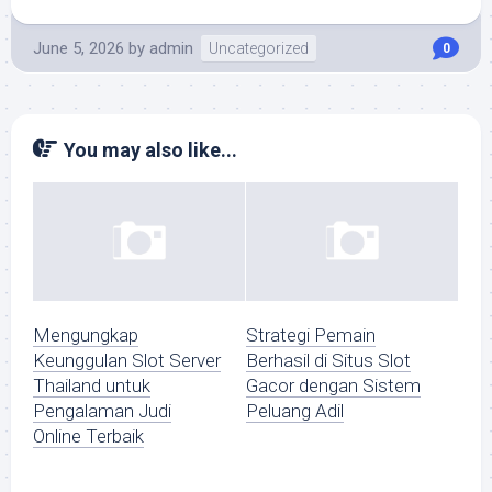
June 5, 2026
by
admin
Uncategorized
0
You may also like...
Mengungkap
Strategi Pemain
Keunggulan Slot Server
Berhasil di Situs Slot
Thailand untuk
Gacor dengan Sistem
Pengalaman Judi
Peluang Adil
Online Terbaik