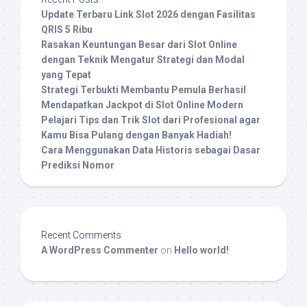
Update Terbaru Link Slot 2026 dengan Fasilitas
QRIS 5 Ribu
Rasakan Keuntungan Besar dari Slot Online
dengan Teknik Mengatur Strategi dan Modal
yang Tepat
Strategi Terbukti Membantu Pemula Berhasil
Mendapatkan Jackpot di Slot Online Modern
Pelajari Tips dan Trik Slot dari Profesional agar
Kamu Bisa Pulang dengan Banyak Hadiah!
Cara Menggunakan Data Historis sebagai Dasar
Prediksi Nomor
Recent Comments
A WordPress Commenter
on
Hello world!