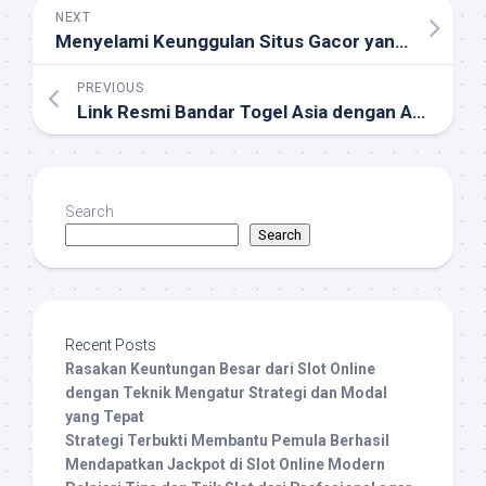
NEXT
Menyelami Keunggulan Situs Gacor yang Membuat Pemain Betah Bermain
PREVIOUS
Link Resmi Bandar Togel Asia dengan Akurasi Result Terjamin
Search
Search
Recent Posts
Rasakan Keuntungan Besar dari Slot Online
dengan Teknik Mengatur Strategi dan Modal
yang Tepat
Strategi Terbukti Membantu Pemula Berhasil
Mendapatkan Jackpot di Slot Online Modern