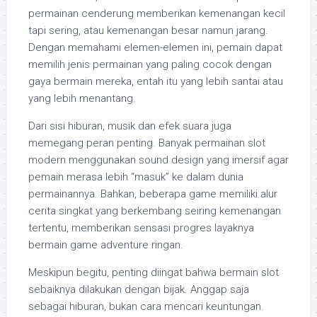
permainan cenderung memberikan kemenangan kecil
tapi sering, atau kemenangan besar namun jarang.
Dengan memahami elemen-elemen ini, pemain dapat
memilih jenis permainan yang paling cocok dengan
gaya bermain mereka, entah itu yang lebih santai atau
yang lebih menantang.
Dari sisi hiburan, musik dan efek suara juga
memegang peran penting. Banyak permainan slot
modern menggunakan sound design yang imersif agar
pemain merasa lebih “masuk” ke dalam dunia
permainannya. Bahkan, beberapa game memiliki alur
cerita singkat yang berkembang seiring kemenangan
tertentu, memberikan sensasi progres layaknya
bermain game adventure ringan.
Meskipun begitu, penting diingat bahwa bermain slot
sebaiknya dilakukan dengan bijak. Anggap saja
sebagai hiburan, bukan cara mencari keuntungan.