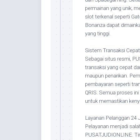
permainan yang unik, me
slot terkenal seperti Ga
Bonanza dapat dimaink
yang tinggi.
Sistem Transaksi Cepa
Sebagai situs resmi,
transaksi yang cepat da
maupun penarikan. Pem
pembayaran seperti tran
QRIS. Semua proses ini
untuk memastikan keny
Layanan Pelanggan 24
Pelayanan menjadi salah
PUSATJUDIONLINE. Tim l