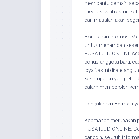
membantu pemain sepanj
media sosial resmi. Set
dan masalah akan segera
Bonus dan Promosi Mena
Untuk menambah keseru
PUSATJUDIONLINE secar
bonus anggota baru, cas
loyalitas ini dirancang u
kesempatan yang lebih 
dalam memperoleh keme
Pengalaman Bermain y
Keamanan merupakan pr
PUSATJUDIONLINE. Den
canggih, seluruh informa