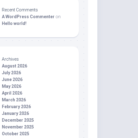
Recent Comments
A WordPress Commenter
on
Hello world!
Archives
August 2026
July 2026
June 2026
May 2026
April 2026
March 2026
February 2026
January 2026
December 2025
November 2025
October 2025