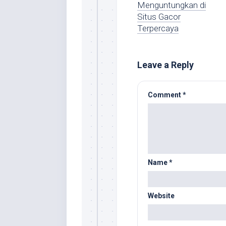
Menguntungkan di
Situs Gacor
Terpercaya
Leave a Reply
Comment
*
Name
*
Website