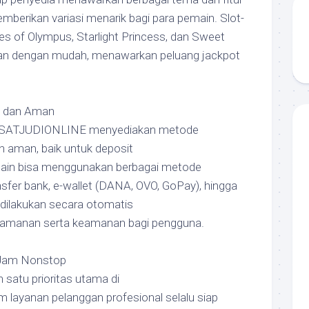
mberikan variasi menarik bagi para pemain. Slot-
tes of Olympus, Starlight Princess, dan Sweet
an dengan mudah, menawarkan peluang jackpot
t dan Aman
 PUSATJUDIONLINE menyediakan metode
n aman, baik untuk deposit
ain bisa menggunakan berbagai metode
sfer bank, e-wallet (DANA, OVO, GoPay), hingga
 dilakukan secara otomatis
amanan serta keamanan bagi pengguna.
 Jam Nonstop
 satu prioritas utama di
ayanan pelanggan profesional selalu siap