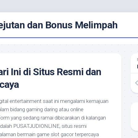
ejutan dan Bonus Melimpah
ri Ini di Situs Resmi dan
caya
gital entertainment saat ini mengalami kemajuan
lam bidang gaming daring atau online
form yang sedang ramai dibicarakan di kalangan
 adalah PUSATJUDIONLINE, situs resmi
laman bermain game slot gacor terpercaya