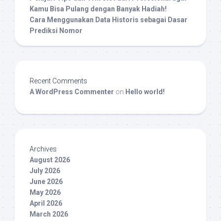
Kamu Bisa Pulang dengan Banyak Hadiah!
Cara Menggunakan Data Historis sebagai Dasar
Prediksi Nomor
Recent Comments
A WordPress Commenter
on
Hello world!
Archives
August 2026
July 2026
June 2026
May 2026
April 2026
March 2026