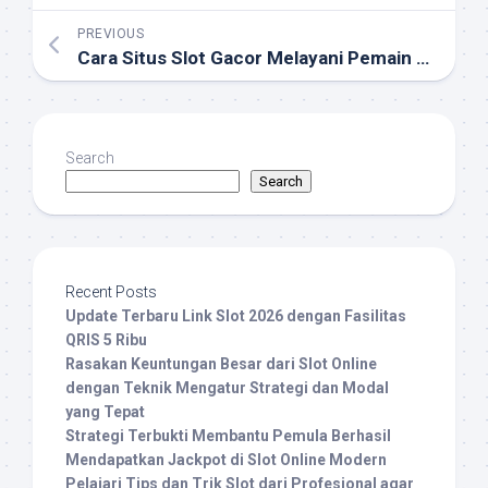
PREVIOUS
Cara Situs Slot Gacor Melayani Pemain dengan Beragam Pilihan Deposit
Search
Search
Recent Posts
Update Terbaru Link Slot 2026 dengan Fasilitas
QRIS 5 Ribu
Rasakan Keuntungan Besar dari Slot Online
dengan Teknik Mengatur Strategi dan Modal
yang Tepat
Strategi Terbukti Membantu Pemula Berhasil
Mendapatkan Jackpot di Slot Online Modern
Pelajari Tips dan Trik Slot dari Profesional agar