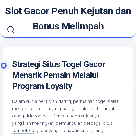
Skip
Slot Gacor Penuh Kejutan dan
to
content
Bonus Melimpah
Strategi Situs Togel Gacor
Menarik Pemain Melalui
Program Loyalty
Dalam dunia perjudian daring, permainan togel selalu
menjadi salah satu yang paling disukai oleh banyak
orang di Indonesia. Dengan popularitasnya
yang kian meningkat, bermunculan berbagai situs
tempototo
gacor yang menawarkan peluang