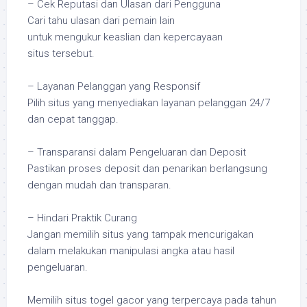
– Cek Reputasi dan Ulasan dari Pengguna
Cari tahu ulasan dari pemain lain
untuk mengukur keaslian dan kepercayaan
situs tersebut.
– Layanan Pelanggan yang Responsif
Pilih situs yang menyediakan layanan pelanggan 24/7
dan cepat tanggap.
– Transparansi dalam Pengeluaran dan Deposit
Pastikan proses deposit dan penarikan berlangsung
dengan mudah dan transparan.
– Hindari Praktik Curang
Jangan memilih situs yang tampak mencurigakan
dalam melakukan manipulasi angka atau hasil
pengeluaran.
Memilih situs togel gacor yang terpercaya pada tahun