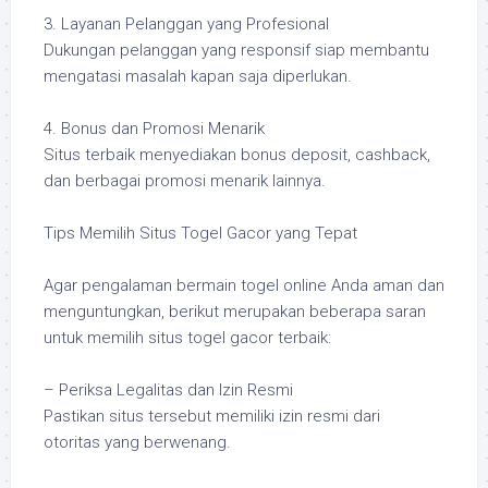
3. Layanan Pelanggan yang Profesional
Dukungan pelanggan yang responsif siap membantu
mengatasi masalah kapan saja diperlukan.
4. Bonus dan Promosi Menarik
Situs terbaik menyediakan bonus deposit, cashback,
dan berbagai promosi menarik lainnya.
Tips Memilih Situs Togel Gacor yang Tepat
Agar pengalaman bermain togel online Anda aman dan
menguntungkan, berikut merupakan beberapa saran
untuk memilih situs togel gacor terbaik:
– Periksa Legalitas dan Izin Resmi
Pastikan situs tersebut memiliki izin resmi dari
otoritas yang berwenang.