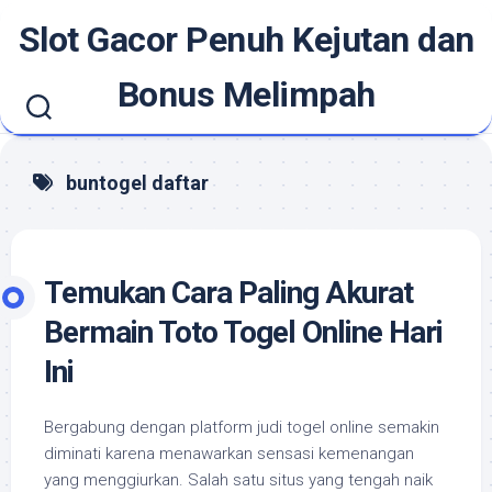
Skip
Slot Gacor Penuh Kejutan dan
to
content
Bonus Melimpah
buntogel daftar
Temukan Cara Paling Akurat
Bermain Toto Togel Online Hari
Ini
Bergabung dengan platform judi togel online semakin
diminati karena menawarkan sensasi kemenangan
yang menggiurkan. Salah satu situs yang tengah naik