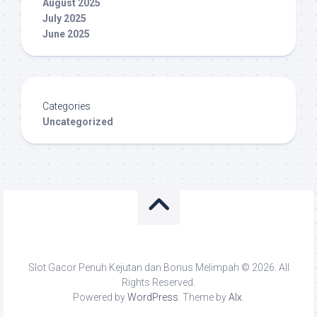
August 2025
July 2025
June 2025
Categories
Uncategorized
Slot Gacor Penuh Kejutan dan Bonus Melimpah © 2026. All
Rights Reserved.
Powered by
WordPress
. Theme by
Alx
.