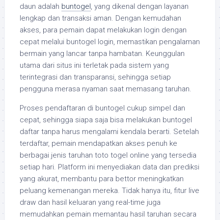
daun adalah
buntogel
, yang dikenal dengan layanan
lengkap dan transaksi aman. Dengan kemudahan
akses, para pemain dapat melakukan login dengan
cepat melalui buntogel login, memastikan pengalaman
bermain yang lancar tanpa hambatan. Keunggulan
utama dari situs ini terletak pada sistem yang
terintegrasi dan transparansi, sehingga setiap
pengguna merasa nyaman saat memasang taruhan.
Proses pendaftaran di buntogel cukup simpel dan
cepat, sehingga siapa saja bisa melakukan buntogel
daftar tanpa harus mengalami kendala berarti. Setelah
terdaftar, pemain mendapatkan akses penuh ke
berbagai jenis taruhan toto togel online yang tersedia
setiap hari. Platform ini menyediakan data dan prediksi
yang akurat, membantu para bettor meningkatkan
peluang kemenangan mereka. Tidak hanya itu, fitur live
draw dan hasil keluaran yang real-time juga
memudahkan pemain memantau hasil taruhan secara