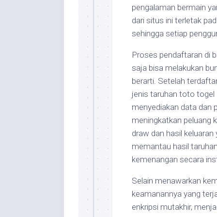
pengalaman bermain ya
dari situs ini terletak p
sehingga setiap pengg
Proses pendaftaran di b
saja bisa melakukan bu
berarti. Setelah terdaf
jenis taruhan toto togel 
menyediakan data dan p
meningkatkan peluang ke
draw dan hasil keluara
memantau hasil taruha
kemenangan secara ins
Selain menawarkan kemud
keamanannya yang terjam
enkripsi mutakhir, menj