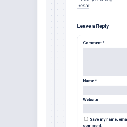
Besar
Leave a Reply
Comment
*
Name
*
Website
Save my name, email,
comment.