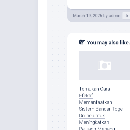
March 19, 2026
by
admin
Un
You may also like.
Temukan Cara
Efektif
Memanfaatkan
Sistem Bandar Togel
Online untuk
Meningkatkan
Peluang Menang