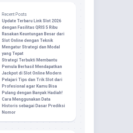
Recent Posts
Update Terbaru Link Slot 2026
dengan Fasilitas QRIS 5 Ribu
Rasakan Keuntungan Besar dari
Slot Online dengan Teknik
Mengatur Strategi dan Modal
yang Tepat
Strategi Terbukti Membantu
Pemula Berhasil Mendapatkan
Jackpot di Slot Online Modern
Pelajari Tips dan Trik Slot dari
Profesional agar Kamu Bisa
Pulang dengan Banyak Hadiah!
Cara Menggunakan Data
Historis sebagai Dasar Prediksi
Nomor