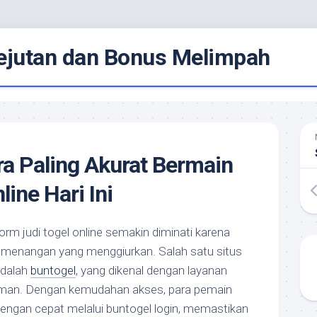
ejutan dan Bonus Melimpah
a Paling Akurat Bermain
line Hari Ini
rm judi togel online semakin diminati karena
menangan yang menggiurkan. Salah satu situs
adalah
buntogel
, yang dikenal dengan layanan
aman. Dengan kemudahan akses, para pemain
engan cepat melalui buntogel login, memastikan