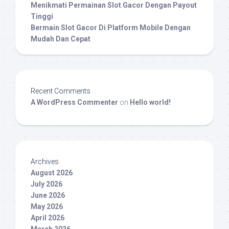
Menikmati Permainan Slot Gacor Dengan Payout
Tinggi
Bermain Slot Gacor Di Platform Mobile Dengan
Mudah Dan Cepat
Recent Comments
A WordPress Commenter
on
Hello world!
Archives
August 2026
July 2026
June 2026
May 2026
April 2026