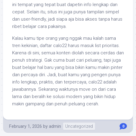
ini tempat yang tepat buat dapetin info lengkap dan
cepat. Selain itu, situs ini juga punya tampilan simpel
dan user-friendly, jadi siapa aja bisa akses tanpa harus
ribet belajar cara pakainya.
Kalau kamu tipe orang yang nggak mau kalah sama
tren kekinian, daftar calo22 harus masuk list prioritas.
Karena di sini, semua konten diolah secara cerdas dan
penuh strategi. Gak cuma buat cari peluang, tapi juga
buat belajar hal baru yang bisa bikin kamu makin pinter
dan percaya diri. Jadi, buat kamu yang pengen punya
info lengkap, praktis, dan terpercaya, calo22 adalah
jawabannya. Sekarang waktunya move on dari cara
lama dan beralih ke solusi modern yang bikin hidup
makin gampang dan penuh peluang cerah.
February 1, 2026
by
admin
Uncategorized
0