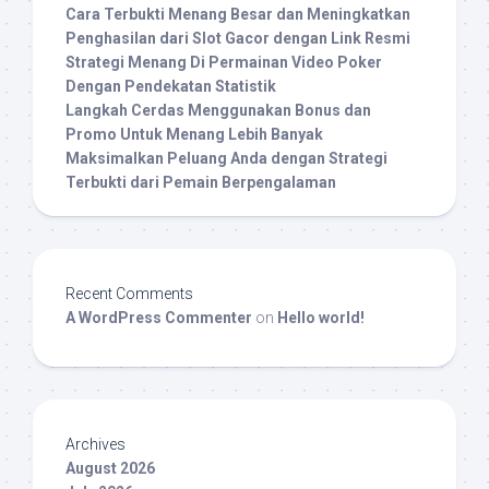
Cara Terbukti Menang Besar dan Meningkatkan
Penghasilan dari Slot Gacor dengan Link Resmi
Strategi Menang Di Permainan Video Poker
Dengan Pendekatan Statistik
Langkah Cerdas Menggunakan Bonus dan
Promo Untuk Menang Lebih Banyak
Maksimalkan Peluang Anda dengan Strategi
Terbukti dari Pemain Berpengalaman
Recent Comments
A WordPress Commenter
on
Hello world!
Archives
August 2026