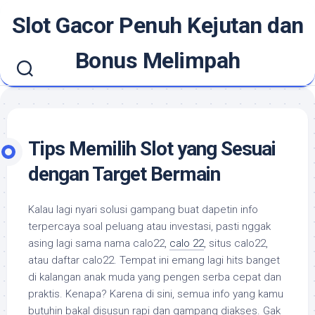
Skip
Slot Gacor Penuh Kejutan dan
to
content
Bonus Melimpah
Tips Memilih Slot yang Sesuai
dengan Target Bermain
Kalau lagi nyari solusi gampang buat dapetin info
terpercaya soal peluang atau investasi, pasti nggak
asing lagi sama nama calo22,
calo 22
, situs calo22,
atau daftar calo22. Tempat ini emang lagi hits banget
di kalangan anak muda yang pengen serba cepat dan
praktis. Kenapa? Karena di sini, semua info yang kamu
butuhin bakal disusun rapi dan gampang diakses. Gak