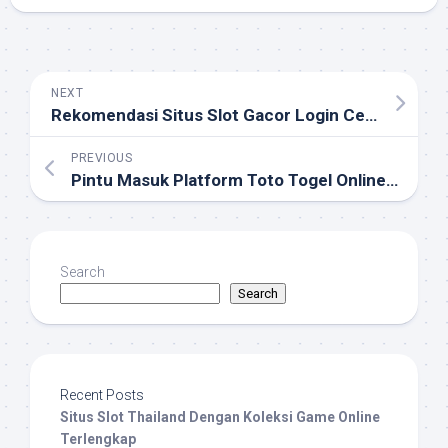
NEXT
Rekomendasi Situs Slot Gacor Login Cepat untuk Main Nyaman
PREVIOUS
Pintu Masuk Platform Toto Togel Online Nomor Satu
Search
Search
Recent Posts
Situs Slot Thailand Dengan Koleksi Game Online
Terlengkap