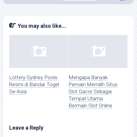
You may also like...
Lottery Sydney Pools
Mengapa Banyak
Resmi di Bandar Togel
Pemain Memilih Situs
Se-Asia
Slot Gacor Sebagai
Tempat Utama
Bermain Slot Online
Leave a Reply