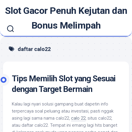
Skip
Slot Gacor Penuh Kejutan dan
to
content
Bonus Melimpah
daftar calo22
Tips Memilih Slot yang Sesuai
dengan Target Bermain
Kalau lagi nyari solusi gampang buat dapetin info
terpercaya soal peluang atau investasi, pasti nggak
asing lagi sama nama calo22,
calo 22
, situs calo22,
atau daftar calo22. Tempat ini emang lagi hits banget