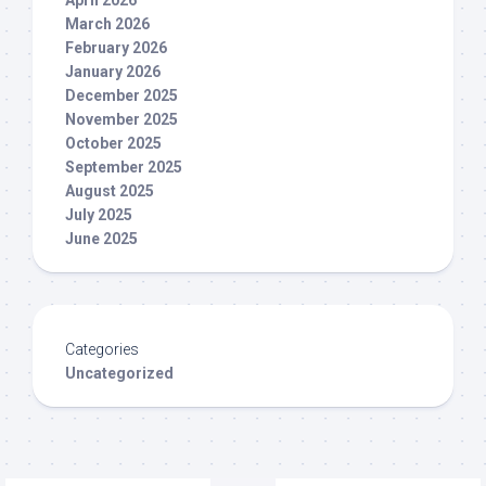
April 2026
March 2026
February 2026
January 2026
December 2025
November 2025
October 2025
September 2025
August 2025
July 2025
June 2025
Categories
Uncategorized