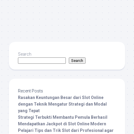
Search
Search
Recent Posts
Rasakan Keuntungan Besar dari Slot Online
dengan Teknik Mengatur Strategi dan Modal
yang Tepat
Strategi Terbukti Membantu Pemula Berhasil
Mendapatkan Jackpot di Slot Online Modern
Pelajari Tips dan Trik Slot dari Profesional agar