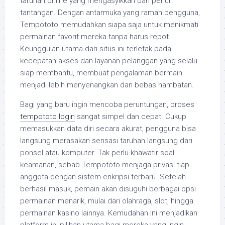
taruhan online yang mengasyikkan dan penuh
tantangan. Dengan antarmuka yang ramah pengguna,
Tempototo memudahkan siapa saja untuk menikmati
permainan favorit mereka tanpa harus repot.
Keunggulan utama dari situs ini terletak pada
kecepatan akses dan layanan pelanggan yang selalu
siap membantu, membuat pengalaman bermain
menjadi lebih menyenangkan dan bebas hambatan.
Bagi yang baru ingin mencoba peruntungan, proses
tempototo login
sangat simpel dan cepat. Cukup
memasukkan data diri secara akurat, pengguna bisa
langsung merasakan sensasi taruhan langsung dari
ponsel atau komputer. Tak perlu khawatir soal
keamanan, sebab Tempototo menjaga privasi tiap
anggota dengan sistem enkripsi terbaru. Setelah
berhasil masuk, pemain akan disuguhi berbagai opsi
permainan menarik, mulai dari olahraga, slot, hingga
permainan kasino lainnya. Kemudahan ini menjadikan