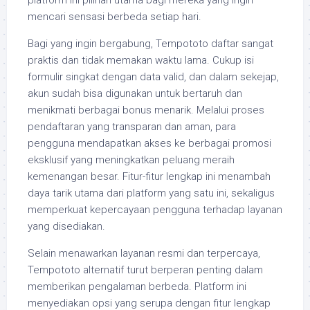
platform ini pilihan utama bagi mereka yang ingin
mencari sensasi berbeda setiap hari.
Bagi yang ingin bergabung, Tempototo daftar sangat
praktis dan tidak memakan waktu lama. Cukup isi
formulir singkat dengan data valid, dan dalam sekejap,
akun sudah bisa digunakan untuk bertaruh dan
menikmati berbagai bonus menarik. Melalui proses
pendaftaran yang transparan dan aman, para
pengguna mendapatkan akses ke berbagai promosi
eksklusif yang meningkatkan peluang meraih
kemenangan besar. Fitur-fitur lengkap ini menambah
daya tarik utama dari platform yang satu ini, sekaligus
memperkuat kepercayaan pengguna terhadap layanan
yang disediakan.
Selain menawarkan layanan resmi dan terpercaya,
Tempototo alternatif turut berperan penting dalam
memberikan pengalaman berbeda. Platform ini
menyediakan opsi yang serupa dengan fitur lengkap