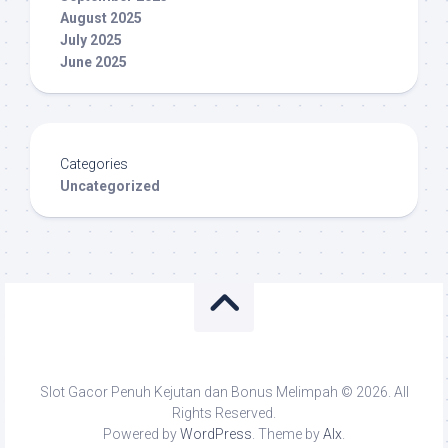
August 2025
July 2025
June 2025
Categories
Uncategorized
Slot Gacor Penuh Kejutan dan Bonus Melimpah © 2026. All
Rights Reserved.
Powered by
WordPress
. Theme by
Alx
.