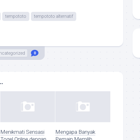
tempototo
tempototo alternatif
ncategorized
0
..
Menikmati Sensasi
Mengapa Banyak
Togel Online dengan
Pemain Memilih