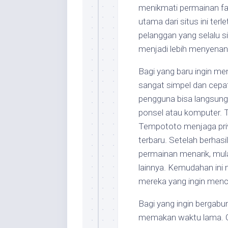
menikmati permainan fa
utama dari situs ini te
pelanggan yang selalu
menjadi lebih menyena
Bagi yang baru ingin m
sangat simpel dan cepa
pengguna bisa langsung
ponsel atau komputer. 
Tempototo menjaga priv
terbaru. Setelah berhas
permainan menarik, mulai
lainnya. Kemudahan ini m
mereka yang ingin menca
Bagi yang ingin bergabu
memakan waktu lama. Cuk