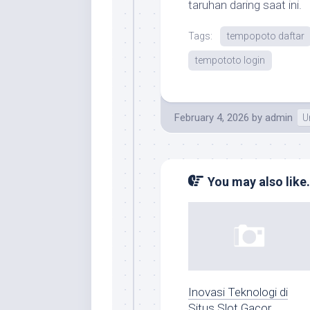
taruhan daring saat ini.
Tags:
tempopoto daftar
tempototo login
February 4, 2026
by
admin
U
You may also like.
Inovasi Teknologi di
Situs Slot Gacor