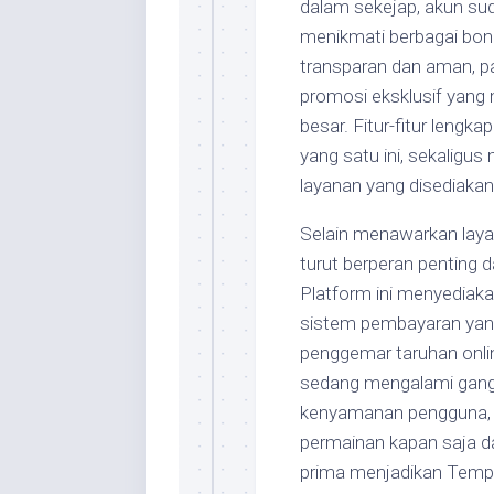
dalam sekejap, akun sud
menikmati berbagai bon
transparan dan aman, p
promosi eksklusif yan
besar. Fitur-fitur lengk
yang satu ini, sekalig
layanan yang disediakan
Selain menawarkan laya
turut berperan penting
Platform ini menyediaka
sistem pembayaran yang
penggemar taruhan onlin
sedang mengalami ganggu
kenyamanan pengguna,
permainan kapan saja da
prima menjadikan Tempot