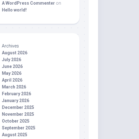
A WordPress Commenter
on
Hello world!
Archives
August 2026
July 2026
June 2026
May 2026
April 2026
March 2026
February 2026
January 2026
December 2025
November 2025
October 2025
September 2025
August 2025