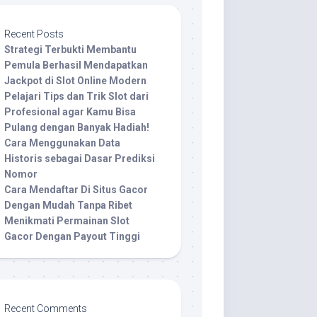
Recent Posts
Strategi Terbukti Membantu
Pemula Berhasil Mendapatkan
Jackpot di Slot Online Modern
Pelajari Tips dan Trik Slot dari
Profesional agar Kamu Bisa
Pulang dengan Banyak Hadiah!
Cara Menggunakan Data
Historis sebagai Dasar Prediksi
Nomor
Cara Mendaftar Di Situs Gacor
Dengan Mudah Tanpa Ribet
Menikmati Permainan Slot
Gacor Dengan Payout Tinggi
Recent Comments