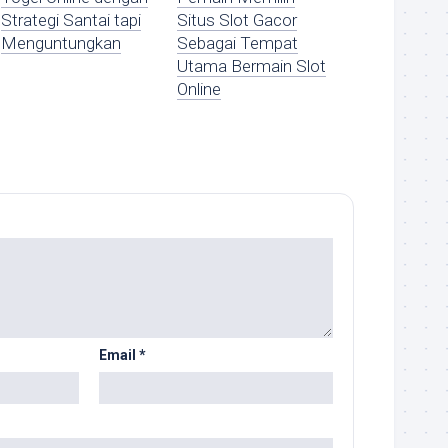
Strategi Santai tapi
Situs Slot Gacor
Menguntungkan
Sebagai Tempat
Utama Bermain Slot
Online
Email
*