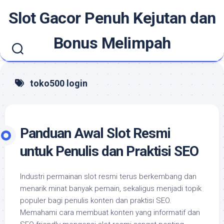
Skip
Slot Gacor Penuh Kejutan dan
to
content
Bonus Melimpah
toko500 login
Panduan Awal Slot Resmi
untuk Penulis dan Praktisi SEO
Industri permainan slot resmi terus berkembang dan
menarik minat banyak pemain, sekaligus menjadi topik
populer bagi penulis konten dan praktisi SEO.
Memahami cara membuat konten yang informatif dan