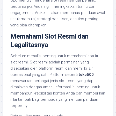
SEO friendly mengenai slot resmi sangat penting,
terutama jika Anda ingin meningkatkan traffic dan
engagement. Artikel ini akan membahas panduan awal
untuk memulai, strategi penulisan, dan tips penting
yang bisa diterapkan.
Memahami Slot Resmi dan
Legalitasnya
Sebelum menulis, penting untuk memahami apa itu
slot resmi. Slot resmi adalah permainan yang
disediakan oleh platform resmi dan memiliki izin
operasional yang sah. Platform seperti
toko500
menawarkan berbagai jenis slot resmi yang dapat
dimainkan dengan aman. Informasi ini penting untuk
membangun kredibilitas konten Anda dan memberikan
nilai tambah bagi pembaca yang mencari panduan
terpercaya.
Poin penting yang perlu dicatat: