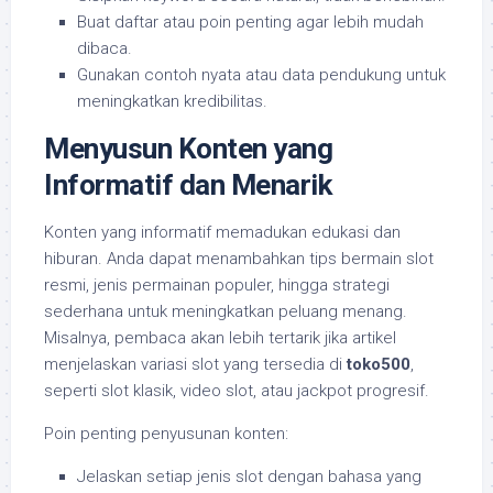
Buat daftar atau poin penting agar lebih mudah
dibaca.
Gunakan contoh nyata atau data pendukung untuk
meningkatkan kredibilitas.
Menyusun Konten yang
Informatif dan Menarik
Konten yang informatif memadukan edukasi dan
hiburan. Anda dapat menambahkan tips bermain slot
resmi, jenis permainan populer, hingga strategi
sederhana untuk meningkatkan peluang menang.
Misalnya, pembaca akan lebih tertarik jika artikel
menjelaskan variasi slot yang tersedia di
toko500
,
seperti slot klasik, video slot, atau jackpot progresif.
Poin penting penyusunan konten:
Jelaskan setiap jenis slot dengan bahasa yang