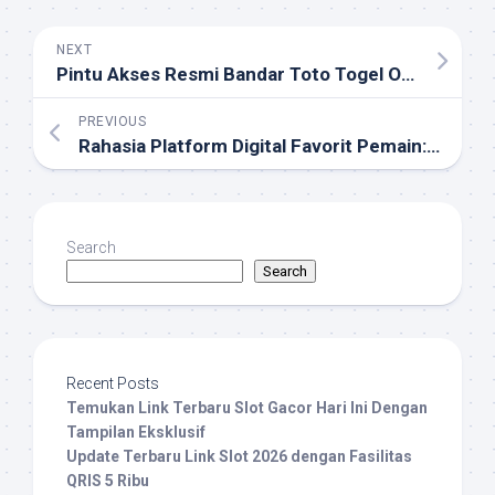
NEXT
Pintu Akses Resmi Bandar Toto Togel Online Versi Teratas No.1
PREVIOUS
Rahasia Platform Digital Favorit Pemain: Kenyamanan, Kecepatan, dan Peluang Maksimal
Search
Search
Recent Posts
Temukan Link Terbaru Slot Gacor Hari Ini Dengan
Tampilan Eksklusif
Update Terbaru Link Slot 2026 dengan Fasilitas
QRIS 5 Ribu