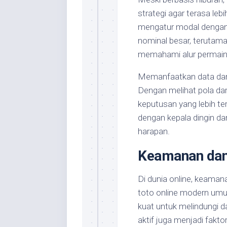
strategi agar terasa leb
mengatur modal dengan 
nominal besar, terutama 
memahami alur permain
Memanfaatkan data dan s
Dengan melihat pola da
keputusan yang lebih te
dengan kepala dingin dan
harapan.
Keamanan dan 
Di dunia online, keamana
toto online modern um
kuat untuk melindungi d
aktif juga menjadi fakt