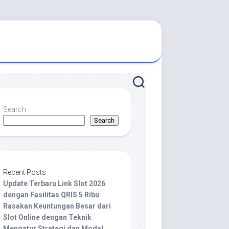
Search
Search
Recent Posts
Update Terbaru Link Slot 2026
dengan Fasilitas QRIS 5 Ribu
Rasakan Keuntungan Besar dari
Slot Online dengan Teknik
Mengatur Strategi dan Modal