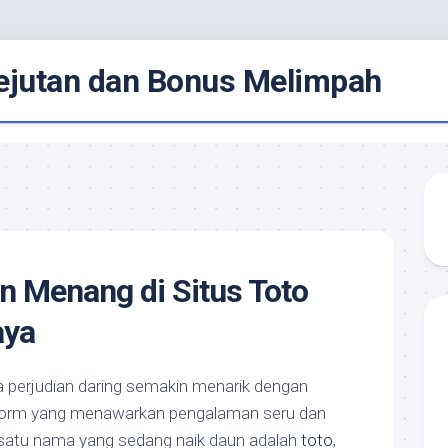
ejutan dan Bonus Melimpah
n Menang di Situs Toto
aya
 perjudian daring semakin menarik dengan
tform yang menawarkan pengalaman seru dan
satu nama yang sedang naik daun adalah
toto
,