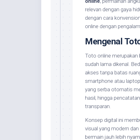
online
, permainan angka
relevan dengan gaya hidu
dengan cara konvension
online dengan pengalama
Mengenal Toto 
Toto online merupakan b
sudah lama dikenal. Be
akses tanpa batas rua
smartphone atau laptop
yang serba otomatis m
hasil, hingga pencatata
transparan.
Konsep digital ini mem
visual yang modern dan
bermain jauh lebih nya