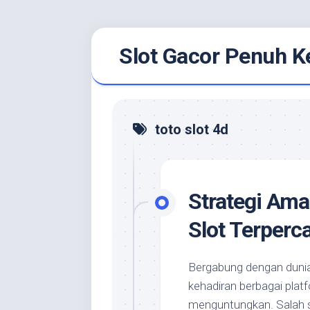
Skip
Slot Gacor Penuh K
to
content
toto slot 4d
Strategi Ama
Slot Terperc
Bergabung dengan dunia
kehadiran berbagai pla
menguntungkan. Salah 