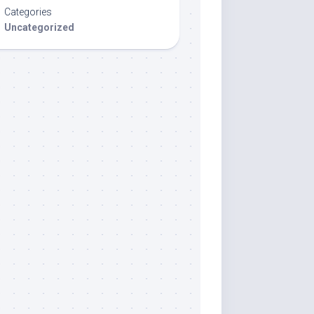
Categories
Uncategorized