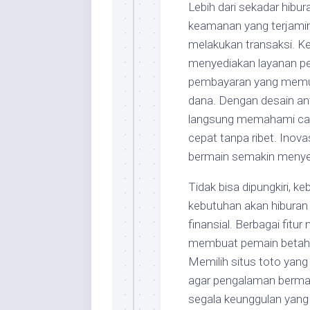
Lebih dari sekadar hibu
keamanan yang terjami
melakukan transaksi. Keu
menyediakan layanan pe
pembayaran yang memu
dana. Dengan desain an
langsung memahami car
cepat tanpa ribet. Inov
bermain semakin menye
Tidak bisa dipungkiri,
kebutuhan akan hiburan
finansial. Berbagai fit
membuat pemain betah
Memilih situs toto yang
agar pengalaman berma
segala keunggulan yang 