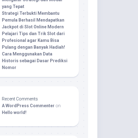
yang Tepat
Strategi Terbukti Membantu
Pemula Berhasil Mendapatkan
Jackpot di Slot Online Modern
Pelajari Tips dan Trik Slot dari
Profesional agar Kamu Bisa
Pulang dengan Banyak Hadiah!
Cara Menggunakan Data
Historis sebagai Dasar Prediksi
Nomor
Recent Comments
A WordPress Commenter
on
Hello world!