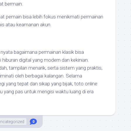
t bermain.
t pemain bisa lebih fokus menikmati permainan
nis atau keamanan akun.
i nyata bagaimana permainan klasik bisa
 hiburan digital yang modern dan kekinian.
, tampilan menarik, serta sistem yang praktis,
iminati oleh berbagai kalangan. Selama
i yang tepat dan sikap yang bijak, toto online
ru yang pas untuk mengisi waktu luang di era
ncategorized
0