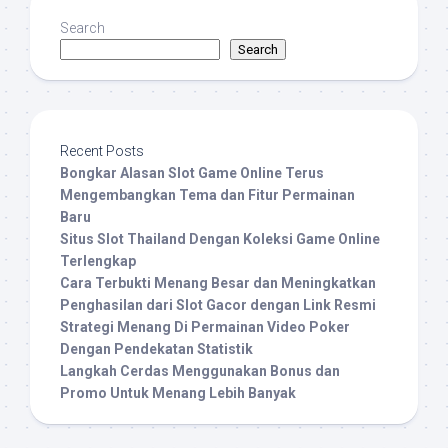
Search
Search
Recent Posts
Bongkar Alasan Slot Game Online Terus
Mengembangkan Tema dan Fitur Permainan
Baru
Situs Slot Thailand Dengan Koleksi Game Online
Terlengkap
Cara Terbukti Menang Besar dan Meningkatkan
Penghasilan dari Slot Gacor dengan Link Resmi
Strategi Menang Di Permainan Video Poker
Dengan Pendekatan Statistik
Langkah Cerdas Menggunakan Bonus dan
Promo Untuk Menang Lebih Banyak