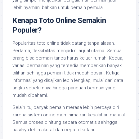
yang simpel menjadikan pengalaman bermain jauh
lebih nyaman, bahkan untuk pemain pemula.
Kenapa Toto Online Semakin
Populer?
Popularitas toto online tidak datang tanpa alasan.
Pertama, fleksibilitas menjadi nilai jual utama. Semua
orang bisa bermain tanpa harus keluar rumah. Kedua,
variasi permainan yang tersedia memberikan banyak
pilihan sehingga pemain tidak mudah bosan. Ketiga,
informasi yang disajikan lebih lengkap, mulai dari data
angka sebelumnya hingga panduan bermain yang
mudah dipahami.
Selain itu, banyak pemain merasa lebih percaya diri
karena sistem online meminimalkan kesalahan manual.
Semua proses dihitung secara otomatis sehingga
hasilnya lebih akurat dan cepat diketahui.