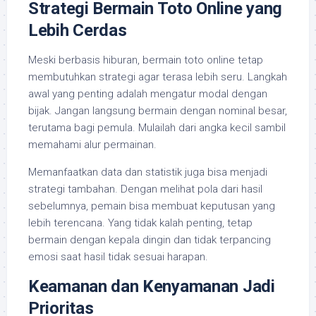
Strategi Bermain Toto Online yang
Lebih Cerdas
Meski berbasis hiburan, bermain toto online tetap
membutuhkan strategi agar terasa lebih seru. Langkah
awal yang penting adalah mengatur modal dengan
bijak. Jangan langsung bermain dengan nominal besar,
terutama bagi pemula. Mulailah dari angka kecil sambil
memahami alur permainan.
Memanfaatkan data dan statistik juga bisa menjadi
strategi tambahan. Dengan melihat pola dari hasil
sebelumnya, pemain bisa membuat keputusan yang
lebih terencana. Yang tidak kalah penting, tetap
bermain dengan kepala dingin dan tidak terpancing
emosi saat hasil tidak sesuai harapan.
Keamanan dan Kenyamanan Jadi
Prioritas