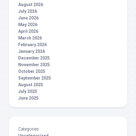
August 2026
July 2026
June 2026
May 2026
April 2026
March 2026
February 2026
January 2026
December 2025
November 2025
October 2025
September 2025
August 2025
July 2025
June 2025
Categories
Uncategorized