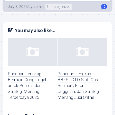
July 3, 2025
by
admin
Uncategorized
0
You may also like...
Panduan Lengkap
Panduan Lengkap
Bermain Cong Togel
BBFSTOTO Slot: Cara
untuk Pemula dan
Bermain, Fitur
Strategi Menang
Unggulan, dan Strategi
Terpercaya 2025
Menang Judi Online