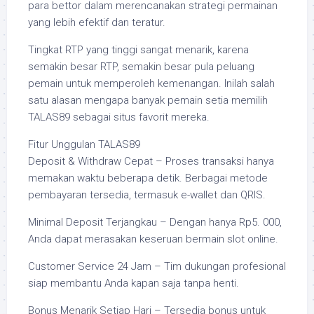
para bettor dalam merencanakan strategi permainan
yang lebih efektif dan teratur.
Tingkat RTP yang tinggi sangat menarik, karena
semakin besar RTP, semakin besar pula peluang
pemain untuk memperoleh kemenangan. Inilah salah
satu alasan mengapa banyak pemain setia memilih
TALAS89 sebagai situs favorit mereka.
Fitur Unggulan TALAS89
Deposit & Withdraw Cepat – Proses transaksi hanya
memakan waktu beberapa detik. Berbagai metode
pembayaran tersedia, termasuk e-wallet dan QRIS.
Minimal Deposit Terjangkau – Dengan hanya Rp5. 000,
Anda dapat merasakan keseruan bermain slot online.
Customer Service 24 Jam – Tim dukungan profesional
siap membantu Anda kapan saja tanpa henti.
Bonus Menarik Setiap Hari – Tersedia bonus untuk