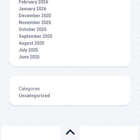
February 2026
January 2026
December 2025
November 2025
October 2025
September 2025
August 2025
July 2025
June 2025
Categories
Uncategorized