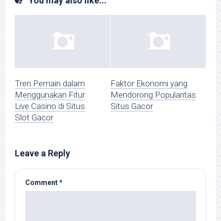
You may also like...
Tren Pemain dalam
Faktor Ekonomi yang
Menggunakan Fitur
Mendorong Popularitas
Live Casino di Situs
Situs Gacor
Slot Gacor
Leave a Reply
Comment
*