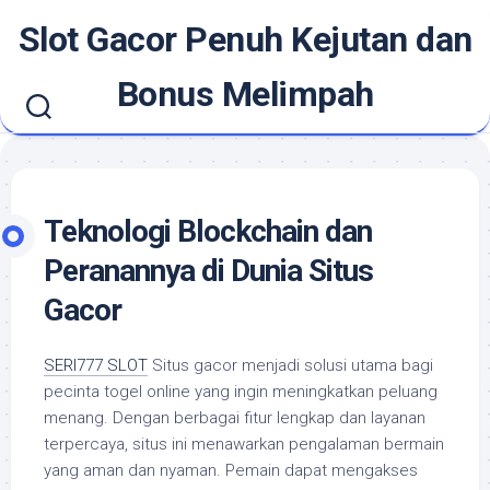
Skip
Slot Gacor Penuh Kejutan dan
to
content
Bonus Melimpah
Teknologi Blockchain dan
Peranannya di Dunia Situs
Gacor
SERI777 SLOT
Situs gacor menjadi solusi utama bagi
pecinta togel online yang ingin meningkatkan peluang
menang. Dengan berbagai fitur lengkap dan layanan
terpercaya, situs ini menawarkan pengalaman bermain
yang aman dan nyaman. Pemain dapat mengakses