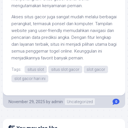
mengutamakan kenyamanan pemain.
Akses situs gacor juga sangat mudah melalui berbagai
perangkat, termasuk ponsel dan komputer. Tampilan
website yang user-friendly memudahkan navigasi dan
pencarian data prediksi angka. Dengan fitur lengkap
dan layanan terbaik, situs ini menjadi pilihan utama bagi
semua penggemar togel online. Keunggulan ini
menjadikannya favorit banyak pemain.
Tags:
situs slot
situs slot gacor
slot gacor
slot gacor hari ini
November 29, 2025
by
admin
Uncategorized
0