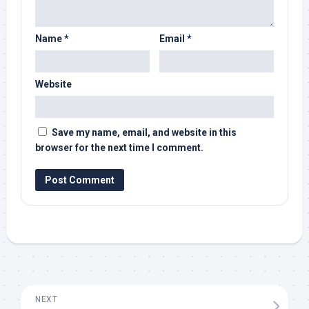
Name
*
Email
*
Website
Save my name, email, and website in this
browser for the next time I comment.
NEXT