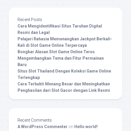
Recent Posts
Cara Mengidentifikasi Situs Taruhan Digital
Resmi dan Legal
Pelajari Rahasia Memenangkan Jackpot Berkali-
Kali di Slot Game Online Terpercaya
Bongkar Alasan Slot Game Online Terus
Mengembangkan Tema dan Fitur Permainan
Baru
Situs Slot Thailand Dengan Koleksi Game Online
Terlengkap
Cara Terbukti Menang Besar dan Meningkatkan
Penghasilan dari Slot Gacor dengan Link Resmi
Recent Comments
A WordPress Commenter
on
Hello world!