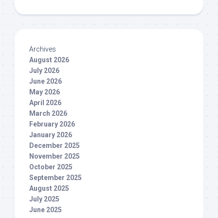
Archives
August 2026
July 2026
June 2026
May 2026
April 2026
March 2026
February 2026
January 2026
December 2025
November 2025
October 2025
September 2025
August 2025
July 2025
June 2025