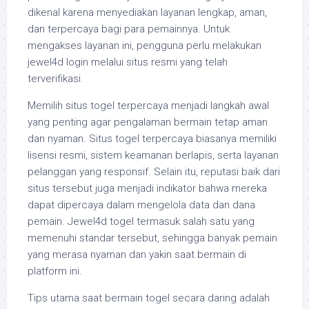
dikenal karena menyediakan layanan lengkap, aman,
dan terpercaya bagi para pemainnya. Untuk
mengakses layanan ini, pengguna perlu melakukan
jewel4d login melalui situs resmi yang telah
terverifikasi.
Memilih situs togel terpercaya menjadi langkah awal
yang penting agar pengalaman bermain tetap aman
dan nyaman. Situs togel terpercaya biasanya memiliki
lisensi resmi, sistem keamanan berlapis, serta layanan
pelanggan yang responsif. Selain itu, reputasi baik dari
situs tersebut juga menjadi indikator bahwa mereka
dapat dipercaya dalam mengelola data dan dana
pemain. Jewel4d togel termasuk salah satu yang
memenuhi standar tersebut, sehingga banyak pemain
yang merasa nyaman dan yakin saat bermain di
platform ini.
Tips utama saat bermain togel secara daring adalah