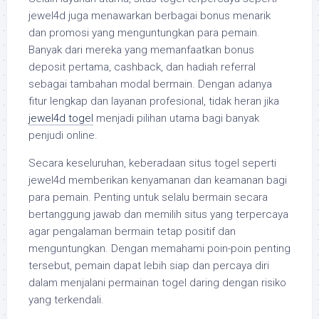
jewel4d juga menawarkan berbagai bonus menarik
dan promosi yang menguntungkan para pemain.
Banyak dari mereka yang memanfaatkan bonus
deposit pertama, cashback, dan hadiah referral
sebagai tambahan modal bermain. Dengan adanya
fitur lengkap dan layanan profesional, tidak heran jika
jewel4d togel
menjadi pilihan utama bagi banyak
penjudi online.
Secara keseluruhan, keberadaan situs togel seperti
jewel4d memberikan kenyamanan dan keamanan bagi
para pemain. Penting untuk selalu bermain secara
bertanggung jawab dan memilih situs yang terpercaya
agar pengalaman bermain tetap positif dan
menguntungkan. Dengan memahami poin-poin penting
tersebut, pemain dapat lebih siap dan percaya diri
dalam menjalani permainan togel daring dengan risiko
yang terkendali.