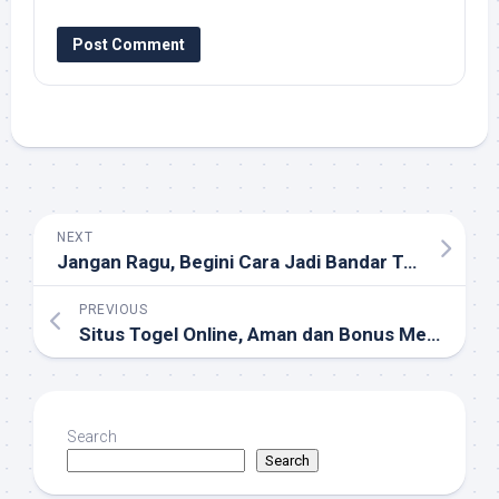
NEXT
Jangan Ragu, Begini Cara Jadi Bandar Toto Macau yang Paling Mudah!
PREVIOUS
Situs Togel Online, Aman dan Bonus Melimpah
Search
Search