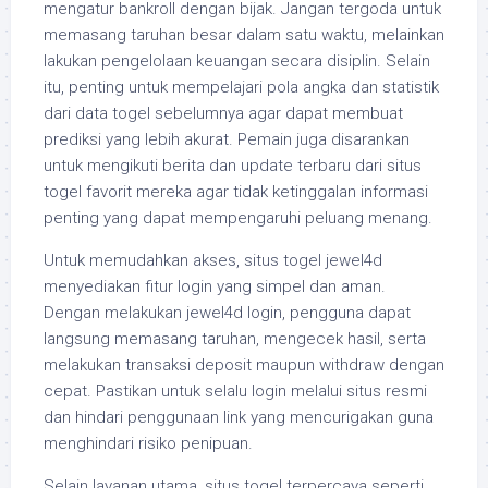
mengatur bankroll dengan bijak. Jangan tergoda untuk
memasang taruhan besar dalam satu waktu, melainkan
lakukan pengelolaan keuangan secara disiplin. Selain
itu, penting untuk mempelajari pola angka dan statistik
dari data togel sebelumnya agar dapat membuat
prediksi yang lebih akurat. Pemain juga disarankan
untuk mengikuti berita dan update terbaru dari situs
togel favorit mereka agar tidak ketinggalan informasi
penting yang dapat mempengaruhi peluang menang.
Untuk memudahkan akses, situs togel jewel4d
menyediakan fitur login yang simpel dan aman.
Dengan melakukan jewel4d login, pengguna dapat
langsung memasang taruhan, mengecek hasil, serta
melakukan transaksi deposit maupun withdraw dengan
cepat. Pastikan untuk selalu login melalui situs resmi
dan hindari penggunaan link yang mencurigakan guna
menghindari risiko penipuan.
Selain layanan utama, situs togel terpercaya seperti