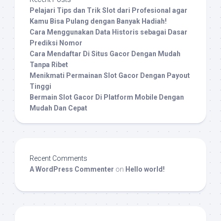
Pelajari Tips dan Trik Slot dari Profesional agar
Kamu Bisa Pulang dengan Banyak Hadiah!
Cara Menggunakan Data Historis sebagai Dasar
Prediksi Nomor
Cara Mendaftar Di Situs Gacor Dengan Mudah
Tanpa Ribet
Menikmati Permainan Slot Gacor Dengan Payout
Tinggi
Bermain Slot Gacor Di Platform Mobile Dengan
Mudah Dan Cepat
Recent Comments
A WordPress Commenter
on
Hello world!