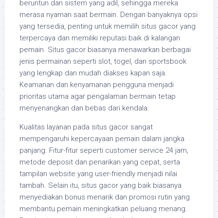
beruntun dan sistem yang adil, sehingga mereka
merasa nyaman saat bermain. Dengan banyaknya opsi
yang tersedia, penting untuk memilih situs gacor yang
terpercaya dan memiliki reputasi baik di kalangan
pemain. Situs gacor biasanya menawarkan berbagai
jenis permainan seperti slot, togel, dan sportsbook
yang lengkap dan mudah diakses kapan saja.
Keamanan dan kenyamanan pengguna menjadi
prioritas utama agar pengalaman bermain tetap
menyenangkan dan bebas dari kendala.
Kualitas layanan pada situs gacor sangat
mempengaruhi kepercayaan pemain dalam jangka
panjang. Fitur-fitur seperti customer service 24 jam,
metode deposit dan penarikan yang cepat, serta
tampilan website yang user-friendly menjadi nilai
tambah. Selain itu, situs gacor yang baik biasanya
menyediakan bonus menarik dan promosi rutin yang
membantu pemain meningkatkan peluang menang.