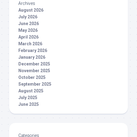
Archives
August 2026
July 2026
June 2026
May 2026
April 2026
March 2026
February 2026
January 2026
December 2025
November 2025
October 2025
September 2025
August 2025
July 2025
June 2025
Categories