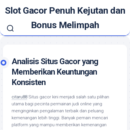
Skip
Slot Gacor Penuh Kejutan dan
to
content
Bonus Melimpah
Analisis Situs Gacor yang
Memberikan Keuntungan
Konsisten
citaru88
Situs gacor kini menjadi salah satu pilihan
utama bagi pecinta permainan judi online yang
menginginkan pengalaman terbaik dan peluang
kemenangan lebih tinggi. Banyak pemain mencari
platform yang mampu memberikan kemenangan