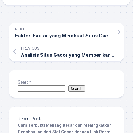
NEXT
Faktor-Faktor yang Membuat Situs Gacor Menjadi Pilihan Utama Pecinta Judi Digital
PREVIOUS
Analisis Situs Gacor yang Memberikan Keuntungan Konsisten
Search
Search
Recent Posts
Cara Terbukti Menang Besar dan Meningkatkan
Penghasilan dari Slot Gacor dengan Link Resmi