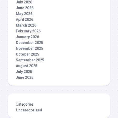
July 2026
June 2026
May 2026
April 2026
March 2026
February 2026
January 2026
December 2025
November 2025
October 2025
September 2025
August 2025
July 2025
June 2025
Categories
Uncategorized