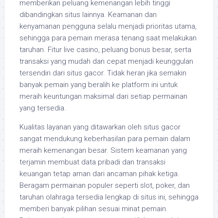
memberikan peluang kemenangan lebih tinggi
dibandingkan situs lainnya. Keamanan dan
kenyamanan pengguna selalu menjadi prioritas utama,
sehingga para pemain merasa tenang saat melakukan
taruhan. Fitur live casino, peluang bonus besar, serta
transaksi yang mudah dan cepat menjadi keunggulan
tersendiri dari situs gacor. Tidak heran jika semakin
banyak pemain yang beralih ke platform ini untuk
meraih keuntungan maksimal dari setiap permainan
yang tersedia.
Kualitas layanan yang ditawarkan oleh situs gacor
sangat mendukung keberhasilan para pemain dalam
meraih kemenangan besar. Sistem keamanan yang
terjamin membuat data pribadi dan transaksi
keuangan tetap aman dari ancaman pihak ketiga.
Beragam permainan populer seperti slot, poker, dan
taruhan olahraga tersedia lengkap di situs ini, sehingga
memberi banyak pilihan sesuai minat pemain.