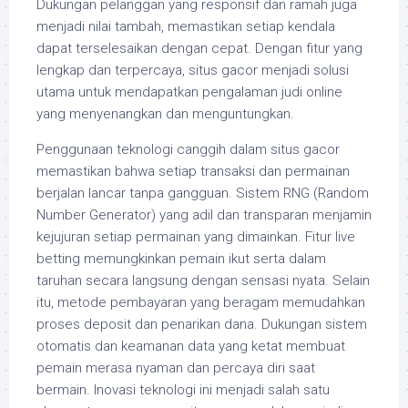
Dukungan pelanggan yang responsif dan ramah juga
menjadi nilai tambah, memastikan setiap kendala
dapat terselesaikan dengan cepat. Dengan fitur yang
lengkap dan terpercaya, situs gacor menjadi solusi
utama untuk mendapatkan pengalaman judi online
yang menyenangkan dan menguntungkan.
Penggunaan teknologi canggih dalam situs gacor
memastikan bahwa setiap transaksi dan permainan
berjalan lancar tanpa gangguan. Sistem RNG (Random
Number Generator) yang adil dan transparan menjamin
kejujuran setiap permainan yang dimainkan. Fitur live
betting memungkinkan pemain ikut serta dalam
taruhan secara langsung dengan sensasi nyata. Selain
itu, metode pembayaran yang beragam memudahkan
proses deposit dan penarikan dana. Dukungan sistem
otomatis dan keamanan data yang ketat membuat
pemain merasa nyaman dan percaya diri saat
bermain. Inovasi teknologi ini menjadi salah satu