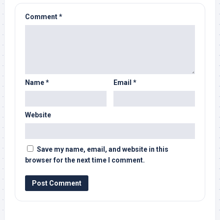
Comment
*
Name
*
Email
*
Website
Save my name, email, and website in this
browser for the next time I comment.