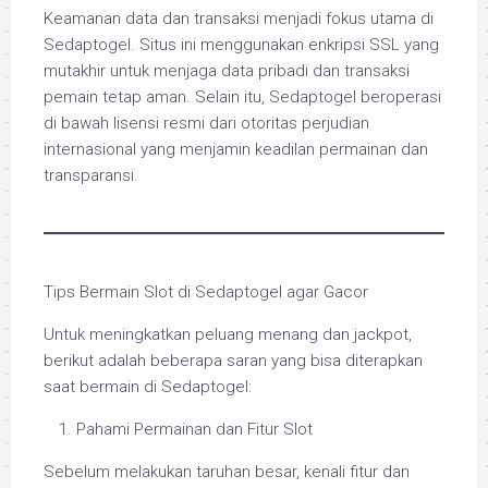
Keamanan data dan transaksi menjadi fokus utama di
Sedaptogel. Situs ini menggunakan enkripsi SSL yang
mutakhir untuk menjaga data pribadi dan transaksi
pemain tetap aman. Selain itu, Sedaptogel beroperasi
di bawah lisensi resmi dari otoritas perjudian
internasional yang menjamin keadilan permainan dan
transparansi.
Tips Bermain Slot di Sedaptogel agar Gacor
Untuk meningkatkan peluang menang dan jackpot,
berikut adalah beberapa saran yang bisa diterapkan
saat bermain di Sedaptogel:
Pahami Permainan dan Fitur Slot
Sebelum melakukan taruhan besar, kenali fitur dan