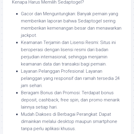
Kenapa Harus Memilih Sedaptogel?
Gacor dan Menguntungkan: Banyak pemain yang
memberikan laporan bahwa Sedaptogel sering
memberikan kemenangan besar dan menawarkan
jackpot.
Keamanan Terjamin dan Lisensi Resmi: Situs ini
beroperasi dengan lisensi resmi dari badan
perjudian internasional, sehingga menjamin
keamanan data dan transaksi bagi pemain.
Layanan Pelanggan Profesional: Layanan
pelanggan yang responsif dan ramah tersedia 24
jam sehari.
Beragam Bonus dan Promosi: Terdapat bonus
deposit, cashback, free spin, dan promo menarik
lainnya setiap hari.
Mudah Diakses di Berbagai Perangkat: Dapat
dimainkan melalui desktop maupun smartphone
tanpa perlu aplikasi khusus.