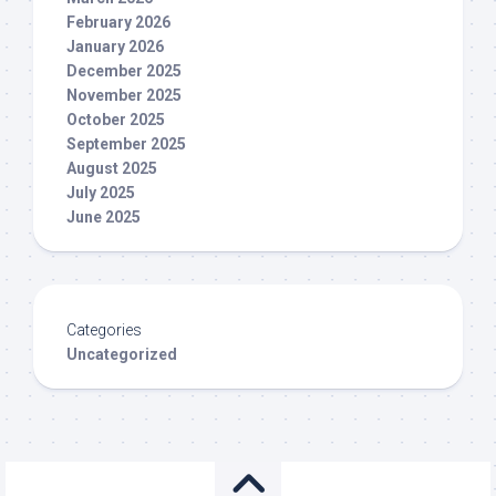
February 2026
January 2026
December 2025
November 2025
October 2025
September 2025
August 2025
July 2025
June 2025
Categories
Uncategorized