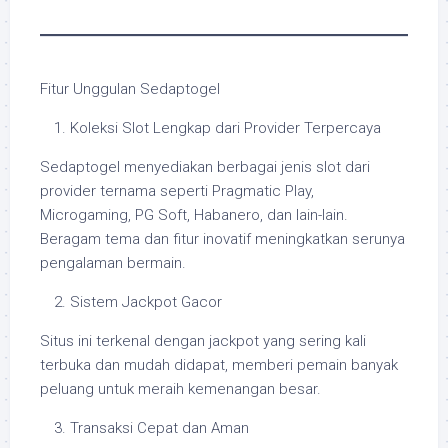
Fitur Unggulan Sedaptogel
Koleksi Slot Lengkap dari Provider Terpercaya
Sedaptogel menyediakan berbagai jenis slot dari
provider ternama seperti Pragmatic Play,
Microgaming, PG Soft, Habanero, dan lain-lain.
Beragam tema dan fitur inovatif meningkatkan serunya
pengalaman bermain.
Sistem Jackpot Gacor
Situs ini terkenal dengan jackpot yang sering kali
terbuka dan mudah didapat, memberi pemain banyak
peluang untuk meraih kemenangan besar.
Transaksi Cepat dan Aman