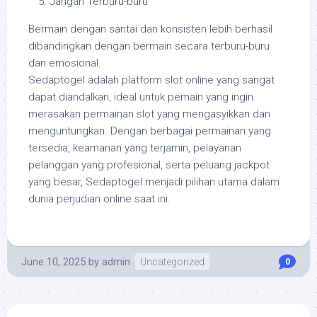
Jangan Terburu-buru
Bermain dengan santai dan konsisten lebih berhasil
dibandingkan dengan bermain secara terburu-buru
dan emosional.
Sedaptogel adalah platform slot online yang sangat
dapat diandalkan, ideal untuk pemain yang ingin
merasakan permainan slot yang mengasyikkan dan
menguntungkan. Dengan berbagai permainan yang
tersedia, keamanan yang terjamin, pelayanan
pelanggan yang profesional, serta peluang jackpot
yang besar, Sedaptogel menjadi pilihan utama dalam
dunia perjudian online saat ini.
June 10, 2025
by
admin
Uncategorized
0