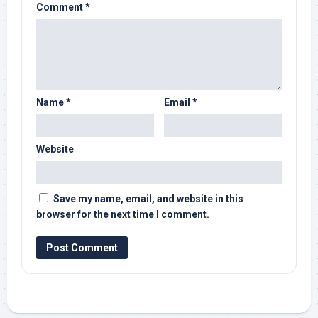
Comment
*
Name
*
Email
*
Website
Save my name, email, and website in this
browser for the next time I comment.