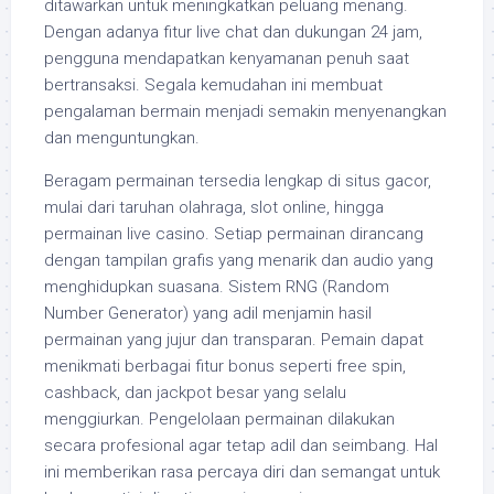
ditawarkan untuk meningkatkan peluang menang.
Dengan adanya fitur live chat dan dukungan 24 jam,
pengguna mendapatkan kenyamanan penuh saat
bertransaksi. Segala kemudahan ini membuat
pengalaman bermain menjadi semakin menyenangkan
dan menguntungkan.
Beragam permainan tersedia lengkap di situs gacor,
mulai dari taruhan olahraga, slot online, hingga
permainan live casino. Setiap permainan dirancang
dengan tampilan grafis yang menarik dan audio yang
menghidupkan suasana. Sistem RNG (Random
Number Generator) yang adil menjamin hasil
permainan yang jujur dan transparan. Pemain dapat
menikmati berbagai fitur bonus seperti free spin,
cashback, dan jackpot besar yang selalu
menggiurkan. Pengelolaan permainan dilakukan
secara profesional agar tetap adil dan seimbang. Hal
ini memberikan rasa percaya diri dan semangat untuk