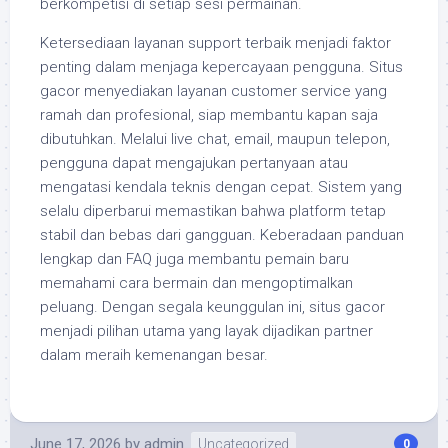
berkompetisi di setiap sesi permainan.
Ketersediaan layanan support terbaik menjadi faktor
penting dalam menjaga kepercayaan pengguna. Situs
gacor menyediakan layanan customer service yang
ramah dan profesional, siap membantu kapan saja
dibutuhkan. Melalui live chat, email, maupun telepon,
pengguna dapat mengajukan pertanyaan atau
mengatasi kendala teknis dengan cepat. Sistem yang
selalu diperbarui memastikan bahwa platform tetap
stabil dan bebas dari gangguan. Keberadaan panduan
lengkap dan FAQ juga membantu pemain baru
memahami cara bermain dan mengoptimalkan
peluang. Dengan segala keunggulan ini, situs gacor
menjadi pilihan utama yang layak dijadikan partner
dalam meraih kemenangan besar.
June 17, 2026
by
admin
Uncategorized
0